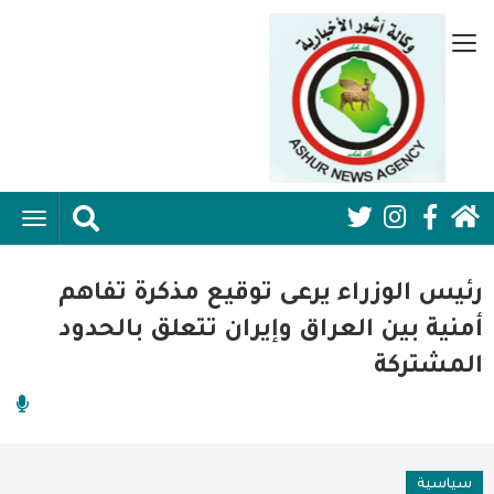
تجاوز
إلى
قائمة
المحتوى
جانبية
الرئيسي
الرئيسية
ggle
Social
ation
سياسية
Media:
رئيس الوزراء يرعى توقيع مذكرة تفاهم
اقتصاد واعمال
Header
أمنية بين العراق وإيران تتعلق بالحدود
المشتركة
امنية
رياضة
فن وثقافة
سياسية