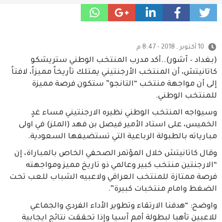
10 أكتوبر , 2018 - 8:47 م
(بغداد – آشور)..أكد مدرب المنتخب الوطني ستريشكو
كاتانيتش، أن المنتخب الأرجنتيني يمتلك تأريخاً مميزاً، لافتاً
إلى أن مواجهة منتخب “التانجو” ستكون فرصة مميزة
للمنتخب الوطني.
وسيواجه المنتخب الوطني نظيره الارجنتيني مساء غدٍ
الخميس، على استاد الأمير فيصل بن فهد (الملز) في اولى
مبارياته بالطبولة الرباعية التي تستضيفها السعودية.
وقال كاتانيتش خلال المؤتمر الصحفي الخاص بالمباراة، إن
“الارجنتين منتخب كبير وعالمي ذو تاريخ مميز ومواجهته
فرصة ممتازة للمنتخب العراقي ولاعبيه الشباب للعب تحت
الضغط وامام منتخبات كبيرة”.
واوضح: “هدفنا الارتقاء وتطوير الأداء الفردي والجماعي
للاعبين تأهبا لبطولة أمم آسيا وإذا تحققت نتائج ايجابية