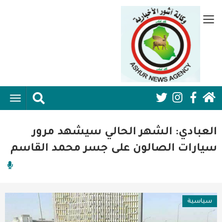
تجاوز
إلى
قائمة
المحتوى
جانبية
الرئيسي
الرئيسية
ggle
Social
ation
سياسية
Media:
العبادي: الشهر الحالي سيشهد مرور
اقتصاد واعمال
Header
سيارات الصالون على جسر محمد القاسم
امنية
رياضة
سياسية
فن وثقافة