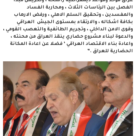
عراق موحد وقواعد ديمقراطية راسخة ، وتكريس مبدأ
الفصل بين الرئاسات الثلاث ، ومحاربة الفساد
والمفسدين ، وتحقيق السلم الاهلي ، ورفض الارهاب
بكافة اشكاله ، والارتقاء بمستوى الجيش العراقي
وقوى الامن الداخلي ، وتجريم الطائفية والتعصب القومي ،
والدعوة لبناء مشروع حضاري ينقذ العراق من محنته ،
واعادة بناء الاقتصاد العراقي ‘ فضلا عن اعادة المكانة
الحضارية للعراق .”