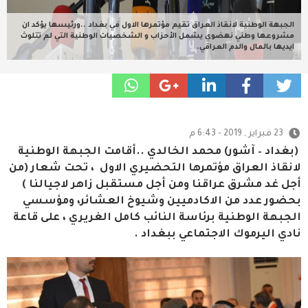
الجبهة الوطنية لانقاذ العراق تقيم مؤتمرها الاول في بغداد ..ورئيسها يؤكد ان
مشروعها وطني نهضوي يشمل الأحزاب و الشخصيات الوطنية التي لم تتلوث
ايديها بالمال والدم العراقي.
23 فبراير , 2019 - 6:43 م
(بغداد – آشور) محمد الخالدي ..أقامت الجبهة الوطنية
لانقاذ العراق مؤتمرها التحضيري الاول ،
تحت شعار (من
أجل غد مشرق عراقنا ومن أجل مستقبل زاهر لاجيالنا )
بحضور عدد من الاكادميين وشيوخ العشائر، ومؤسسي
الجبهة الوطنية برئاسة النائب كامل الغريري ، على قاعة
نادي اليرموك الاجتماعي ببغداد .