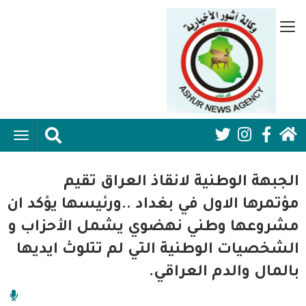
تجاوز
إلى
قائمة
المحتوى
جانبية
الرئيسي
الرئيسية
ggle
Social
ation
سياسية
Media:
الجبهة الوطنية لانقاذ العراق تقيم
اقتصاد واعمال
Header
مؤتمرها الاول في بغداد ..ورئيسها يؤكد ان
مشروعها وطني نهضوي يشمل الأحزاب و
امنية
الشخصيات الوطنية التي لم تتلوث ايديها
رياضة
بالمال والدم العراقي.
فن وثقافة