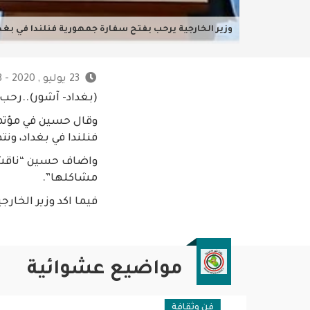
وزير الخارجية يرحب بفتح سفارة جمهورية فنلندا في بغد
23 يوليو , 2020 - 10:28 ص
(بغداد- آشور)..رحب 
وقال حسين في مؤتمر
فنلندا في بغداد، ون
واضاف حسين “ناقشنا 
مشاكلها”.
فيما اكد وزير الخارج
مواضيع عشوائية
فن وثقافة
فن وثقا