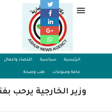
تجاوز
إلى
قائمة
المحتوى
الرئيسي
جانبية
الرئيسية
Main
الرئيسية
سياسية
اقتصاد واعمال
سياسية
navigation
عامة ومنوعات
طب وصحة
اقتصاد واعمال
امنية
وزير الخارجية يرحب بف
رياضة