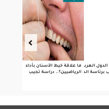
دول العربية يستقبل وفد
ما علاقة خيط الأسنان بأداء
بمناسبة 
برئاسة السيد علي السنافي
الرياضيين؟.. دراسة تجيب
رئيس الج
توحيد ال
بالمسؤول