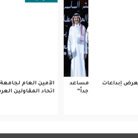
ض إبداعات
ر عبد الرحمن بن مساعد
الأمين العام لجامعة ال
لقب “العبقري جداً”
اتحاد المقاولين العرب 
ن الجسمي