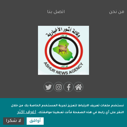
من نحن
اتصل بنا
Footer
Social
Media:
نستخدم ملفات تعريف الارتباط لتعزيز تجربة المستخدم الخاصة بك
من خلال
جميـع الحقوق محفوظة لـ
وكالة اشور الاخبارية
2020 .
اعرف اكثر
Footer
النقر على أي رابط في هذه الصفحة فأنت تعطينا موافقتك.
تصميم وتطوير
اكسل هوست
أوافق
لا شكرا
10:58:40
مكة المكرمة