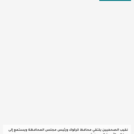
عربية ودولية
تقنيات
تحقيقات صحفية
مقالات
عامة ومنوعات
طب وصحة
نقيب الصحفيين يلتقي محافظ كركوك ورئيس مجلس المحافظة ويستمع إلى