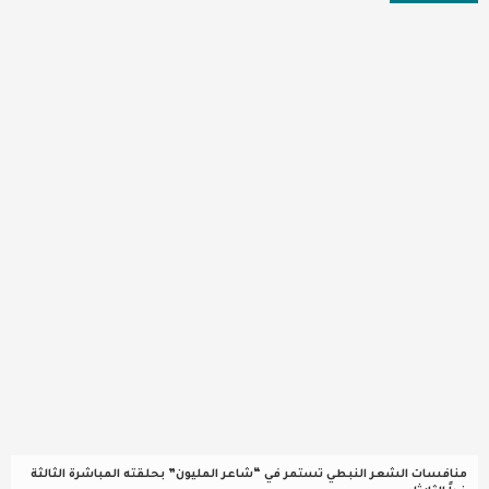
عربية ودولية
تقنيات
تحقيقات صحفية
مقالات
عامة ومنوعات
طب وصحة
منافسات الشعر النبطي تستمر في “شاعر المليون” بحلقته المباشرة الثالثة