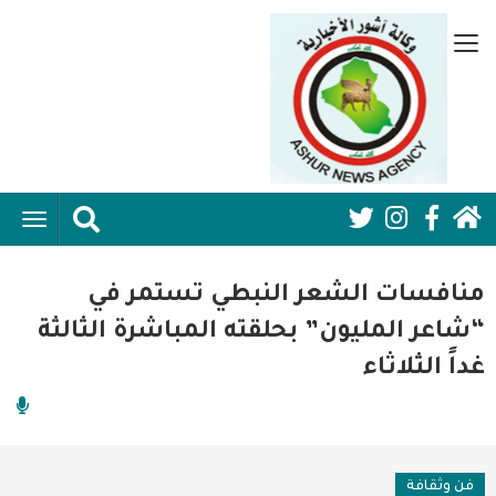
تجاوز
إلى
قائمة
المحتوى
جانبية
الرئيسي
الرئيسية
ggle
Social
ation
سياسية
Media:
منافسات الشعر النبطي تستمر في
اقتصاد واعمال
Header
“شاعر المليون” بحلقته المباشرة الثالثة
غداً الثلاثاء
امنية
رياضة
فن وثقافة
فن وثقافة