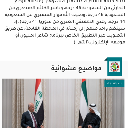
بداية حلقة الثلاثاء 21 ديسمبر 2021، وهم (عبدالله الزّحّام
الحارثي من السعودية 46 درجة، وياسر الكلثم الصيعري من
السعودية 46 درجة، وضيف الله فواز السميري من السعودية
44 درجة، وعدي الدهمشي العنزي من سوريا 41 درجة)، إذ
سينظم واحد منهم إلى زملائه في المحطة القادمة، عن طريق
التصويت عبر التطبيق الخاص ببرنامج شاعر المليون أو
موقعه الإلكتروني.(انتهى)
مواضيع عشوائية
سياسية