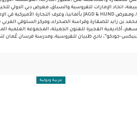
عالمي للصقارة والمحافظة على الطيور الجارحة، المؤسسة الأوروب
Game Fair في فرنسا، ومعرض JAGD & HUND بألمانيا، وغرف التجارة الأ
محمد بن زايد للصقارة وفراسة الصحراء، ومركز السلوقي العربي بأ
هم، أكاديمية الفجيرة للفنون الجميلة، المجموعة العلمية المت
يكس-جودكو”، نادي ظبيان للفروسية، ومدرسة فرسان عُمان لتد
عربية ودولية