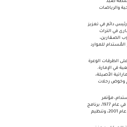
أنشطة صيد
ية والرياضات
رئيس دائم في تعزيز
رى في التراث
لوب الصقارين،
 المُستدام للموارد
على الطرقات الوعرة
ة في الإمارة.
اراتية الأصيلة،
يم وخوض رحلات
تدام، مؤتمر
ومهرجان الصداقة الدولي للبيزرة منذ عام 1976، مشروع استدامة الحبارى الذي انطلق في عام 1977، برنامج
الشيخ زايد لإطلاق الصقور الذي بدأ في عام 1995. وتأسيس نادي صقّاري الإمارات في عام 2001، وتنظيم