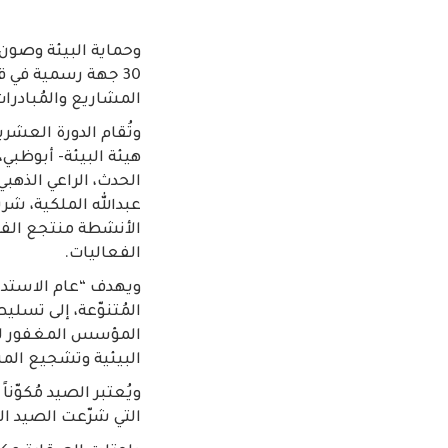
وحماية البيئة وصون ا
30 جهة رسمية في ق
المشاريع والمُبادرات
هيئة البيئة- أبوظبي
الأنشطة منتجع الفرس
الفعاليات.
ويهدف “عام الاستدا
المُتنوّعة، إلى تسل
المؤسس المغفور له 
البيئية وتشجيع الم
ويُعتبر الصيد مُكوّن
التي شرّعت الصيد الصد