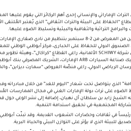
لتراث الإماراتي والإنساني إحدى أهم الركائز التي يقوم عليها ال
طاع “الحفاظ على البيئة والتراث الثقافي” الذي يُعتبر المُلتقى 
 والبرامج التراثية والثقافية والبيئية وتسليط الضوء عليها.
وتُقام الدورة العشرين من المعرض من 2-8 سبتمبر بتنظيم من نادي صق
، الصندوق الدولي للحفاظ على الحبارى، مركز أبوظبي الوطني للم
الحدث، الراعي الذهبي شركة SCHIWY الألمانية، راعي القطاع “كراكال”، وهيئة
عبدالله الملكية، شريك صناعة السيارات ARB الإمارات، الشريك المص
ان الرياضي الدولي، راعي منصّة العروض “سمارت ديزاين”، والخ
مة” الذي يتواصل تحت شعار “اليوم للغد” من خلال مبادراته وفع
يط الضوء على تراث دولة الإمارات الغني في مجال الممارسات الم
الشيخ زايد بن سلطان آل نهيان، إضافة إلى نشر الوعي حول قض
شاركة المجتمعية في تحقيق استدامة التنمية.
اً رئيساً في ثقافات وحضارات الشعوب القديمة. وقد تبنّت أبوظبي 
يق للبيئة الذي لا يؤثر على التوازن البيئي والحياة البرية.