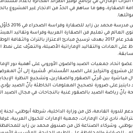
التراث الإماراتي في برنامج توفير الطرائد المُكاثرة بأعداد مُستدا
م استدامة الصقارة، وهو ما ساهم في الحدّ من الاتجار غير المشروع بالح
وائلها.
كذلك فقد تمّ تأسيس مدرسة م
 العالم في تعليم فن الصقارة العربية وفراسة وتقاليد العيش
انطلق مخيم أبناء الفخر عام 2017 بهدف ترسيخ مبادئ الاعتزاز بالتراث والثقا
 على العادات والتقاليد الإماراتية الأصيلة، والتعرّف على نمط 
لسابقة.
ز عضو اتحاد جمعيات الصيد والصون الأوروبي على أهمية دور الإمار
 مشروع، والتركيز على الصيد المُستدام. مُشيرة إلى أنّ المعر
مباشرة بين مُربّي الصقور والصقارين، وتشجيع النظرة الإيجاب
 دايتيز على ضرورة تصحيح المعلومات الخاطئة بأنّ الصيد يؤدي إل
حة بأنّ رياضة الصيد بالصقور غنية بالنجاحات في مجال الصيد ال
عم للدورة القادمة، كل من وزارة الداخلية، شرطة أبوظبي، لجنة إد
لتراثية، نادي تراث الإمارات، جمعية الإمارات للخيول العربية، غرف
بأبوظبي. وشركاء الصناعة كل من صندوق محمد بن زايد للمحافظة