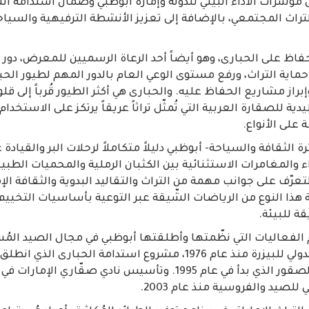
ؤشرات الأداء البيئي للدولة وإمارة أبوظبي وضمان استدامة 
راث المجتمعي، بالإضافة إلى تعزيز الأنشطة الترفيهية والسياح
فاظ على الحبارى، وهو أيضاً أحد الرعاة الرسميين للمعرض، دور 
ماية التراث، ورفع مستوى الوعي العام بالدور المهم لطيور الحبا
براز مشاريع الحفاظ عليه. والحبارى هي أكثر الطيور قُرباً إلى ق
يدية للصقارة العربية التي تُمثّل تراثاً عريقاً يرتكز على الاستخدام
على الأنواع.
الثقافة والسياحة- أبوظبي دليلاً متكاملاً لرحلات البر والقيادة 
لمغامرات الاستثنائية بين الكثبان الرملية والمحميات الطبيعي
تعرّف على جوانب مهمة من التراث والتقاليد البدوية والثقافة الإم
 هذا النوع من الرياضات الشّيقة عبر التوعية بأساسيات التخي
 للبيئة.
هم الفعاليات التي نظّمتها وأطلقتها أبوظبي في مجال الصيد المُس
لصيد والفروسية منذ عام 2003.