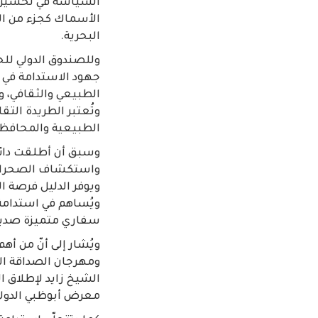
السياسة في تحسين م
الأسماك كجزء من الت
البحرية.
وللصندوق الدولي للح
جهود الاستدامة في ح
الطبيعي والثقافي، وإ
وتُعتبر الطريدة التقل
الطبيعية والمحافظة 
وسبق أن أطلقت دائرة 
واستكشاف الصحراء وا
ويوفر الدليل فرصة ال
ويُساهم في استدامة
سفاري متميزة صديقة
ويُشار إلى أنّ من أ
معرض أبوظبي الدولي ل