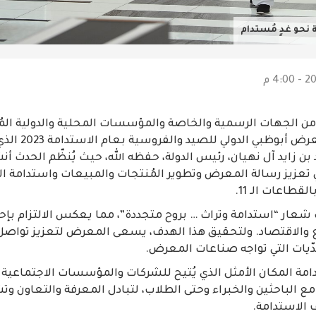
نحو غدٍ مُستدام
 من الجهات الرسمية والخاصة والمؤسسات المحلية والدولية الم
وفعالياته، يحتفي معر
ن زايد آل نهيان، رئيس الدولة، حفظه الله، حيث يُنظّم الحدث
تعزيز رسالة المعرض وتطوير المُنتجات والمبيعات واستدامة الب
قطاعات الـ 11.
عار “استدامة وتراث … بروح متجددة”، مما يعكس الالتزام بإحدا
 والاقتصاد. ولتحقيق هذا الهدف، يسعى المعرض لتعزيز تواصل ا
حدّيات التي تواجه صناعات المعرض.
دامة المكان الأمثل الذي يُتيح للشركات والمؤسسات الاجتماعي
 مع الباحثين والخبراء وحتى الطلاب، لتبادل المعرفة والتعاون 
الاستدامة.