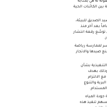
ولة له هي بمثابة
 بين الكائنات الحية
د الصديق للبيئة،
اً بعد آخر منذ
يوم 24 دولة، وهو ما عمل على توسّع رقعة انتشار
لأسر لممارسة رياضة
نع صيدها والاتجار
ً في نوفمبر 2021 بتعديل اللائحة التنفيذية بشأن
، وذلك بهدف
 الالتزام
لبرية والتنوع
المستدام.
 جودة المياه
ُسهم تنفيذ هذه