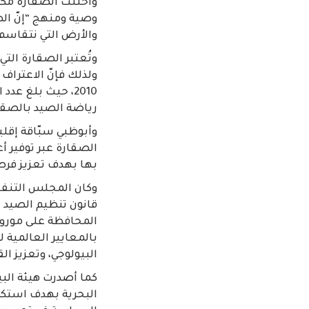
واحتلت الصقارة مكانة
وصية ومنهج “إنّ الصي
والأرض التي نتقاسم
وتُعتبر الصقارة الت
ولذلك فإنّ الاعتراف
رياضة الصيد بالصقور لتُمارس بشك
وأبوظبي سبّاقة إقلي
الصقارة عبر توفير أ
بها بهدف تعزيز فرص 
قانون تنظيم الصيد ال
المحافظة على موروث
بالمعايير العالمية ل
البيولوجي، وتعزيز ا
كما أصدرت هيئة البي
البحرية بهدف استكما