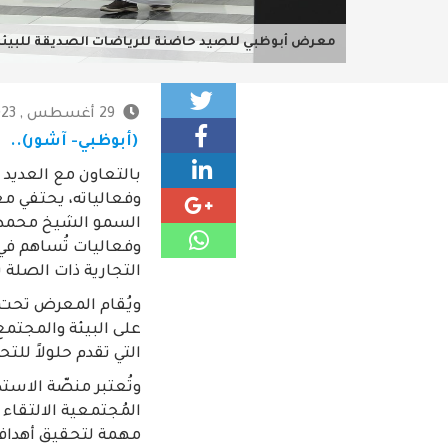
معرض أبوظبي للصيد حاضنة للرياضات الصديقة للبيئة 
29 أغسطس , 2023 - 4:00 م
(أبوظبي- آشور)..
بالتعاون مع العديد
السمو الشيخ محمد ب
وفعاليات تُساهم في 
التجارية ذات الصلة بال
ويُقام المعرض تحت ش
على البيئة والمجتمع
التي تقدم حلولاً للت
وتُعتبر منصّة الاست
المُجتمعية الالتقاء
مهمة لتحقيق أهداف 