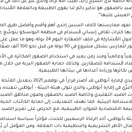
 خاصة لدى الشيخ زايد، طيب الله ثراه، والذي عبّر عن ذلك في مق
د بالصقور، هو تذكير دائم لنا بقوى الطبيعة وبالعلاقة المُتبادلة
 العيش عليها”.
ي تعود ممارستها لآلاف السنين إحدى أهم وأقدم وأفضل طرق الصي
 بها كتراث ثقافي إنساني مُستدام في منظمة اليونسكو يتوسّع عام
2010، حيث بلغ عدد الدول المُشاركة في ملف الصقارة ال
ل مشروع في 90 دولة من قبل نحو 100 ألف صقّار.
مياً وعالمياً ومنذ زمن بعيد في استخدام الصقور المكاثرة في ا
عداد مُستدامة للصقارين. وكذلك حماية الصقور البرية من خلال م
تكاثرها وزيادة أعدادها في بيئاتها الطبيعية.
وكان المجلس التنفيذي لإمارة أبوظبي قد أصدر قرارا
برّي في إمارة أبوظبي، والذي تتولى هيئة البيئة – أبوظبي تنفيذه
 الصيد التقليدي وخاصة الصيد بالصقور، وصون مناطق الصيد مع
لاستدامة البيئية. كما تهدف التعديلات إلى حماية الكائنات الحية ا
لقيمة الاقتصادية للموارد الطبيعية، مع الحرص على تعزيز الصيد 
ئة بأبوظبي، أحد الرعاة الرسميين للحدث، مؤخراً سياسة استدامة
ل الأطر التشريعية والتنظيمية ذات العلاقة. ومن المؤمل أن ي