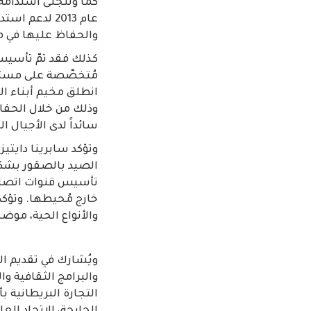
كما وتتجلّى استدامة 
عام 2013 لدع
والحفاظ عليها في م
مُتخصّصة على مستوى
وذلك من خلال الحفاظ
سائداً لدى الأجيال ا
وتؤكد سابرينا دايتي
الصيد بالصقور بشكل
تأسيس قنوات اتصال 
خارج مُحيطها. وتؤكد
والأنواع الحية، موض
ويُشارك في تقديم الد
والبرامج الثقافية وا
التجارة البريطانية 