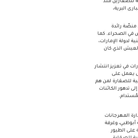
مة للصقارين منذ
بارى البرية،
حمد بن زايد للصقارة وفراسة الصحراء في 2016 كأوّل منصّة رائدة
 في الصحراء. كما
فة الوطنية لدولة الإمارات،
العيش الذي كان
ات في تعزيز انتشار
ض يعمل على
ية للصقارة لمن هم
ى تدهور الكائنات
مُستدام.
ارة المهرجانات
ة أبوظبي، وغرفة
 على الطيور