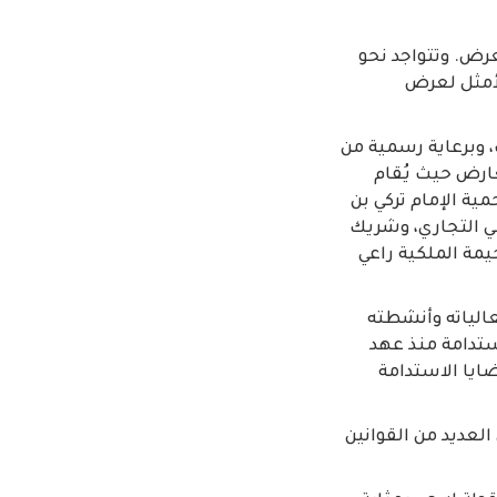
معرض. وتتواجد نحو
الأمثل لعرض
اري الإمارات، وبرعاية رسمية من
عارض حيث يُقام
 تطوير محمية الإمام تركي بن
رفي بنك أبوظبي التجاري، وشريك
يمة الملكية راعي
الياته وأنشطته
ُستدامة منذ عهد
ايا الاستدامة
العديد من القوانين