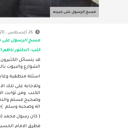
مسح الرسول على جبينه
26 أغسطس , 2020 - 9:52 م
مسح الرسول على ج
كتب: الدكتور ناظم ا
قد يتسائل الكثيرون 
الشوارع والبيوت بال
اسئلة منطقية وغاية
وللاجابة على تلك ال
الكتب ومن ثوابت ال
وصحيح مسلم والذهبي
اله وصحبه وسلم )م
( كان رسول محمد (ص
فطرق الامام الحسين