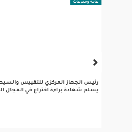
عامة ومنوعات
فن وثقا
الاعلام الحربي : مقتل 17
رئيس الجهاز المركزي للتقييس والسيطر
فندق م
ينهم
يسلم شهادة براءة اختراع في المجال ال
للقتل 
عياضية