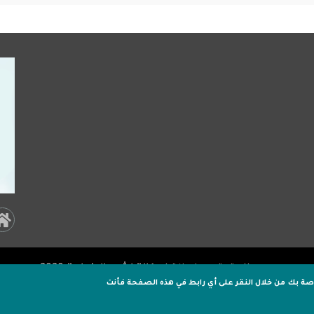
al
a:
جميـع الحقوق محفوظة لـ
وكالة اشور الاخبارية
2020 .
er
اصة بك
من خلال النقر على أي رابط في هذه الصفحة فأنت
تصميم وتطوير
اكسل هوست
كركوك في قلب “طريق التنمي