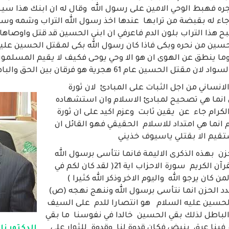
 فهبط الوحي الامين على رسول الله وقال له ان ابنك هذا سيق
اء له بقبضة من ترابها عندها اخذ رسول الله التراب وشمه وس
ح هذا التراب بلون الدم فاعرفي ان ابني الحسين قد قتل واوصاها
حسين من نحره وبكى فاذا كان رسول الله بكى لمقتل الحسين علي
وما ينطق عن الهوى ان هو الا وحي يوحى فكيف لا يقيم المسلمو
 الحسين عام 61 هجرية هو فرقان بين الحق والباطل
نساني من اجل الثبات على المبادئ لان ثورة
انما هي تصحيح لمبادئ الاسلام وان استشهاده
لكرام جاء عن يقين ثابت وعزم اكيد على ان ثورة
انما هي امتداد للاسلام الحقيقي فهو القائل ان
تقيم الا بقتلي ياسيوف خذيني
ن بهذه الذكرى الاليمة فانما نتأسى برسول الله
(ص) استنادا الى القرآن الكريم سورة الاحزاب اية 21( لقد كان لكم في
ان يرجو الله واليوم الاخر وذكر الله كثيرا )
دد الحزن انما نتأسى برسول الله وننهج نهجه (ص)
حسين عليه السلام هو انتصارا للدم على السيف
الباطل لذلك بقي الحسين خالدا في نفوسنا ما بقي
ام فينا عرق ينبض فكان قدوة لنا وقدوة للثوار على
الدكتور نا