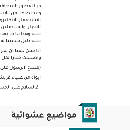
مر العصور المتعاقب
ومخلصها من الاستع
الاستعمار الانكليز
للاحرار والمناضلين 
عليه وهذا ما ما نه
عليه دليل محبتنا ل
اذا فمن حقنا ان نحز
واصبحت منارا لكل ا
(مسح الرسول على جب
ابواه من علياء قريش
فالسلام على الحسي
مواضيع عشوائية