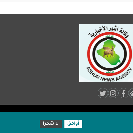
Soci
Medi
Foot
أوافق
لا شكرا
19:58:15
ة”: رؤية استراتيجية لمستقبل واعد
رئيس مجلس ا
مكة المكرمة