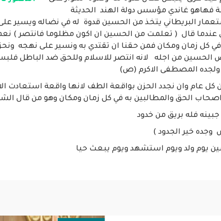
ة فهاهو غاندي مؤسس دولة الهند الحديثة
مار البريطاني يتخذ من الحسين قدوة له في نضاله ويسير عل
ي عندما قال ( تعلمت من الحسين ان اكون مظلوما فانتصر ) نع
في كل زمان ومكان فمن حقنا ان تقتدي به ونسير على نهجه ونحز
ض الحسين من اجله لانه انتصر للاسلام وللحق ضد الباطل فلبسن
ه ولجده المصطفى الاكرم (ص)
ن كل عام وان نجدد الحزن بواقعة الطف لانها واقعة استعادت ال
صحاب الحق والمطالبين به في كل زمان ومكان وهو من قال الشا
ينه فله بريق من خدود
 وجده خير الجدود )
ن يوم ولد ويوم استشهد ويوم يبعث حيا