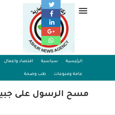
تجاوز
إلى
قائمة
المحتوى
الرئيسي
جانبية
الرئيسية
Main
الرئيسية
سياسية
اقتصاد واعمال
سياسية
navigation
عامة ومنوعات
طب وصحة
اقتصاد واعمال
امنية
مسح الرسول على جبين
رياضة