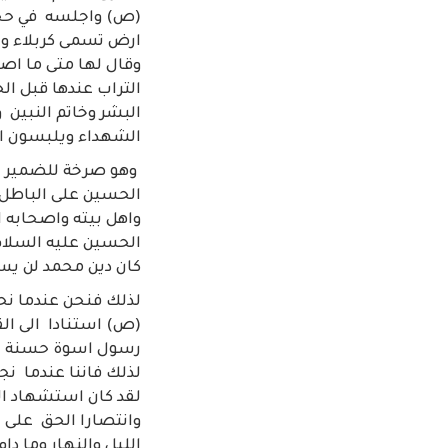
(ص) واجلسه في حجره
ارض تسمى كربلاء وج
وقال لها متى ما اصب
التراب عندها قبل ال
البشر وخاتم النبين 
الشهداء ويلبسون السواد لان مقتل
وهو صرخة للضمير الا
الحسين على الباطل 
واهل بيته واصحابه ا
الحسين عليه السلام 
كان دين محمد لن يس
لذلك فنحن عندما نحز
رسول اسوة حسنة لمن ك
لذلك فاننا عندما نج
لقد كان استشهاد ال
وانتصارا الحق على 
الليل والنهار وما د