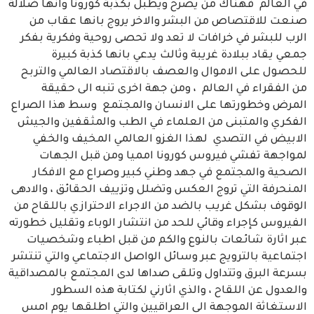
في العالم فهناك من يصرح ويطبل بكذبة كورونا وانها ضلالة
صنعت للاقتصاص من البشر والاخر يروج بانها عقاب من
الرب للبشر في خرافات لا تعد ولا تحصى روحية وفكرية بفكر
جمعي يقاد ببلادة غريبة وثالث يدعي بانها كذبة كبيرة
للحصول على الاموال والعصف بالاقتصاد العالمي والتربح
من الفقراء في العالم ، ومن جهة اخرى تنبه الى حقيقة
المرض وخطورتها على الانسان والمجتمع وسط هذا الصراع
الفكري والمتبنى من العلماء في الطب والمثقفين والجيش
الابيض في التصدي لهذا الغزو العالمي المخيف والخفي
لمواجهة تفشي فيروس كورونا امميا ومن قبل الجهات
الصحية والمجتمع في جهد وطني كبير وصراع مع الافكار
المنحرفة التي تروج العكس وتضلل وتزييف الحقائق ، والادهى
الوقوف بشكل غريب بالضد من الاجراء الاحترازي باللقاح من
الفيروس كإجراء وقائي للحد من انتشار الوباء وتقليل خطورته
عبر اثارة شائعات بالنوع والكم من قبل اطباء وشخصيات
اجتماعية بالترويج عبر وسائل الواصل الاجتماعي والتي تنتشر
بسرعة البرق وتتداول وتلقى صداها لدى المجتمع بالمصداقية
والعدول عن اللقاح ، والذي اثارني لكتابة هذه السطور
الاستغاثة الموجهة الى العراقيين والتي اطلقها يوم امس