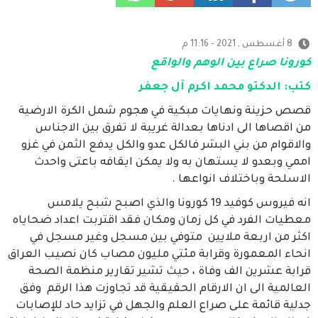
8 أغسطس , 2021 - 11:16 م
كورونا صراع بين الوهم والواقع
كتب: الدكتو محمد اكرم آل جعفر
قصص حزينة ونهايات مبكية في هجوم شمل الكرة الارضية
من اقصاها الى ادناها بعدالة غريبة لا تفرق بين الاجناس
والاقوام من بني البشر فالكل عدو والكل يدفع الثمن في غزو
اممي وبعدو لا يستهان به ولا يمكن ايقافه باعتى واحدث
الاسلحة وباختلاف انواعها .
انه فيروس كوفيد 19 كورونا والذي اصبح شبح يلامس
معطيات الفرد في كل زمان ومكان فقد اقتربت اعداد ضحاياه
اكثر من اربعة ملايين متوفي بين مسجل وغير مسجل في
انحاء المعمورة وقرابة مئتي مليون مصاب كان نصيب العراق
قرابة عشرين الف وفاة ، حيث تشير تقارير منظمة الصحة
العالمية الى ان الارقام الحقيقية قد تجاوزت هذا الرقم وفق
جدلية قائمة على صراع العلم والجهل في تزايد حاد للإصابات