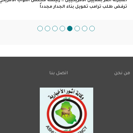
اعتبرته اضر بملايين الامريكيين .. رئيسة مجلس النواب الأمريكي
ترفض طلب ترامب تمويل بناء الجدار مجدداً
من نحن
اتصل بنا
Footer