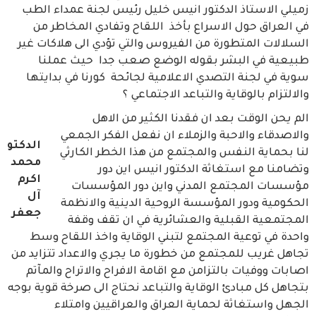
زميلي الاستاذ الدكتور انيس خليل رئيس لجنة عمداء الطب
في العراق حول الاسراع بأخذ اللقاح وتفادي المخاطر من
السلالات المتطورة من الفيروس والتي تؤدي الى هلاكات غير
طبيعية في البشر بقوله الوضع صعب جدا حيث عملنا
سوية في لجنة التصدي الاعلامية لجائحة كورنا في بدايتها
والالتزام بالوقاية والتباعد الاجتماعي ؟
الم يحن الوقت بعد ان فقدنا الكثير من الاهل
والاصدقاء والاحبة والزملاء ان نفعل الفكر الجمعي
الدكتو
لنا بحماية النفس والمجتمع من هذا الخطر الكارثي
محمد
وتضامنا مع استغاثة الدكتور انيس اين دور
اكرم
مؤسسات المجتمع المدني واين دور المؤسسات
آل
الحكومية ودور المؤسسة الروحية الدينية والانظمة
جعفر
المجتمعية القبلية والعشائرية في ان تقف وقفة
واحدة في توعية المجتمع لتبني الوقاية واخذ اللقاح وسط
تجاهل غريب للمجتمع من خطورة ما يجري والاعداد تتزايد من
اصابات ووفيات بالتزامن مع اقامة الافراح والاتراح والمآتم
بتجاهل كل مبادئ الوقاية والتباعد نحتاج الى صرخة قوية بوجه
الجهل واستغاثة لحماية العراق والعراقيين وامتلاء