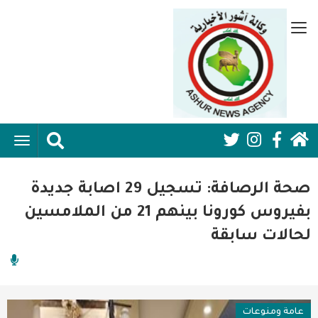
تجاوز
إلى
قائمة
المحتوى
جانبية
الرئيسي
الرئيسية
ggle
Social
ation
سياسية
Media:
صحة الرصافة: تسجيل 29 اصابة جديدة
اقتصاد واعمال
Header
بفيروس كورونا بينهم 21 من الملامسين
لحالات سابقة
امنية
رياضة
فن وثقافة
عامة ومنوعات