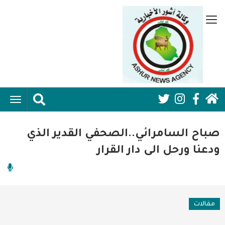
تجاوز
إلى
قائمة
المحتوى
جانبية
الرئيسي
الرئيسية
ggle
Social
ation
سياسية
Media:
صباح السامرائي..الصحفي القدير الذي
اقتصاد واعمال
Header
ودعنا ورحل الى دار القرار
امنية
رياضة
مقالات
فن وثقافة