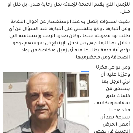
للزميل الذي يقدم الخدمة لزملائه بكل رحابة صدر ، بل كلل أو
ملل.
بقيت لسنوات إتصل به عند الإستفسار عن أحوال النقابة
وعن أخبارها ، وهو يطمئنني على أخبارها عند السؤال عن أي
طلب نود معرفته عنها ، وكان صدره الرحب وإبتسامته التي
يقابل بها الزملاء هي من تدخل الإرتياح في نفوسهم ، وهو
يؤدي أية خدمة يطلبها منه أي زميل وبخاصة من رواد
الصحافة ومن مخضرميها.
ومن دواعي فخرنا
وحززنا عليه أن
نرثي الرجل بما
يستحق من
كلمات تليق
بمقامه ومكانته ،
فقد ودعنا
بسرعة بعد أن
أمعن المرض
الخبيث في بعض