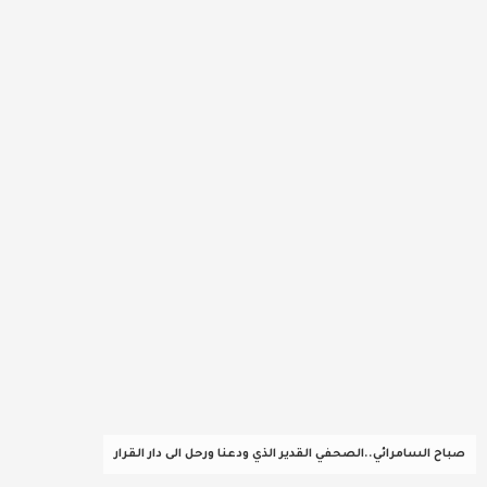
عربية ودولية
تقنيات
تحقيقات صحفية
مقالات
عامة ومنوعات
طب وصحة
صباح السامرائي..الصحفي القدير الذي ودعنا ورحل الى دار القرار