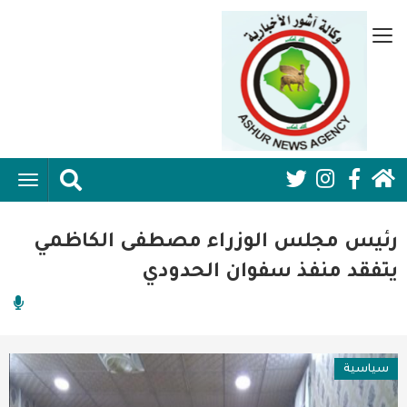
تجاوز
إلى
قائمة
المحتوى
جانبية
الرئيسي
الرئيسية
ggle
Social
ation
سياسية
Media:
رئيس مجلس الوزراء مصطفى الكاظمي
اقتصاد واعمال
Header
يتفقد منفذ سفوان الحدودي
امنية
رياضة
سياسية
فن وثقافة