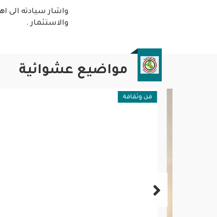
واشار سيادته الى ا
والاستثمار .
مواضيع عشوائية
فن وثقافة
عامة وم