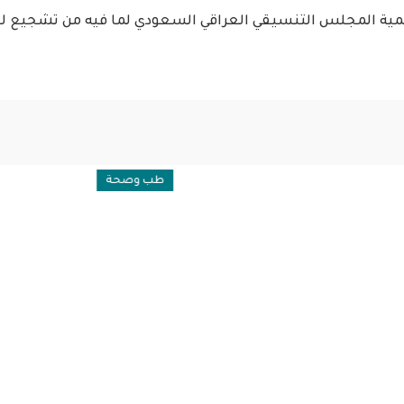
همية المجلس التنسيقي العراقي السعودي لما فيه من تشجيع 
نوعات
طب وصحة