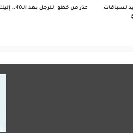
 لسباقات
للرجل بعد الـ40.. إليك أسرار المشاهير لشباب دائم
 صلاح الدين يحذر من خطورة الوضع الامني في
فظة