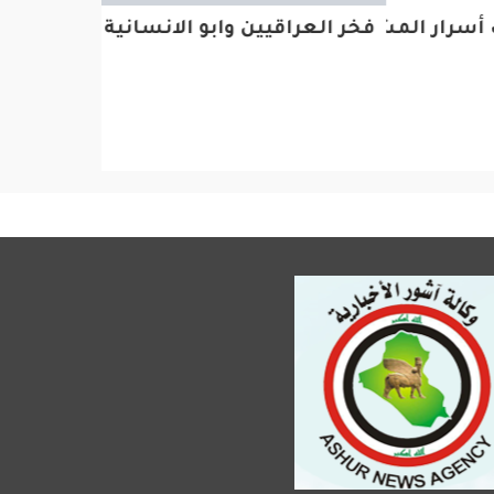
فخر العراقيين وابو الانسانية
المجلس ا
مادة الش