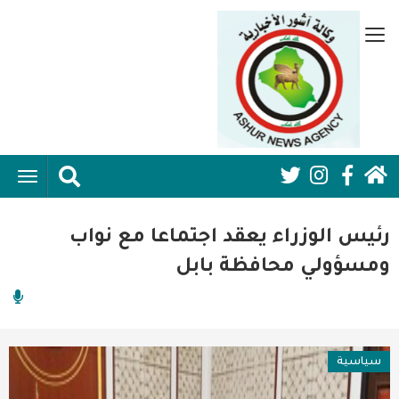
تجاوز
إلى
قائمة
المحتوى
جانبية
الرئيسي
الرئيسية
ggle
Social
ation
سياسية
Media:
رئيس الوزراء يعقد اجتماعا مع نواب
اقتصاد واعمال
Header
ومسؤولي محافظة بابل
امنية
رياضة
سياسية
فن وثقافة