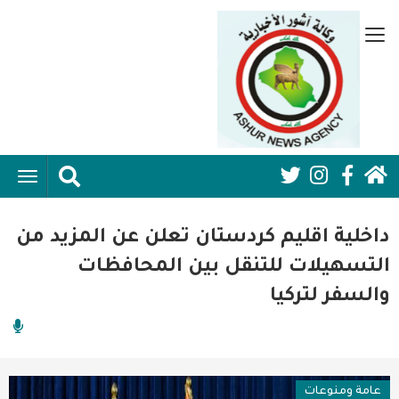
تجاوز
إلى
قائمة
المحتوى
جانبية
الرئيسي
الرئيسية
ggle
Social
ation
سياسية
Media:
داخلية اقليم كردستان تعلن عن المزيد من
اقتصاد واعمال
Header
التسهيلات للتنقل بين المحافظات
والسفر لتركيا
امنية
رياضة
فن وثقافة
عامة ومنوعات