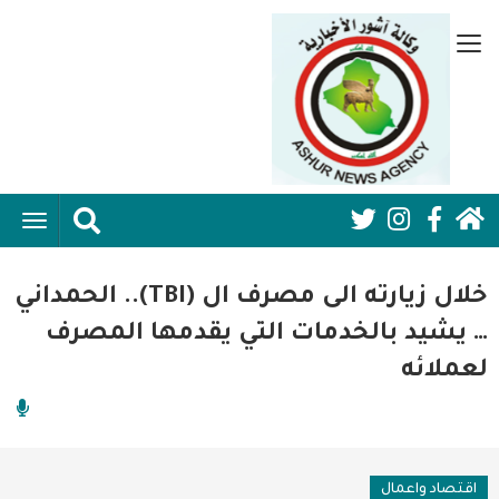
تجاوز
إلى
قائمة
المحتوى
جانبية
الرئيسي
الرئيسية
ggle
Social
ation
سياسية
Media:
خلال زيارته الى مصرف ال (TBI).. الحمداني
اقتصاد واعمال
Header
… يشيد بالخدمات التي يقدمها المصرف
لعملائه
امنية
رياضة
فن وثقافة
اقتصاد واعمال