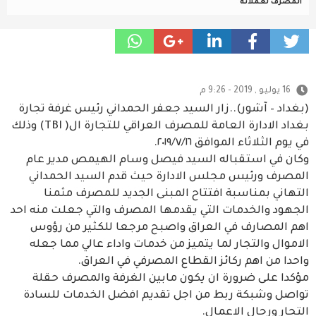
المصرف لعملائه
16 يوليو , 2019 - 9:26 م
(بغداد – آشور)..زار السيد جعفر الحمداني رئيس غرفة تجارة
بغداد الادارة العامة للمصرف العراقي للتجارة ال( TBI) وذلك
في يوم الثلاثاء الموافق ٢٠١٩/٧/١٦.
وكان في استقباله السيد فيصل وسام الهيمص مدير عام
المصرف ورئيس مجلس الادارة حيث قدم السيد الحمداني
التهاني بمناسبة افتتاح المبنى الجديد للمصرف مثمنا
الجهود والخدمات التي يقدمها المصرف والتي جعلت منه احد
اهم المصارف في العراق واصبح مرجعا للكثير من رؤوس
الاموال والتجار لما يتميز من خدمات واداء عالي مما جعله
واحدا من اهم ركائز القطاع المصرفي في العراق.
مؤكدا على ضرورة ان يكون مابين الغرفة والمصرف حقلة
تواصل وشبكة ربط من اجل تقديم افضل الخدمات للسادة
التجار ورجال الاعمال.