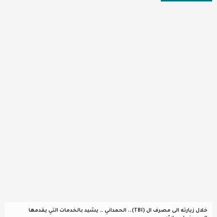
عربية ودولية
تقنيات
تحقيقات صحفية
مقالات
عامة ومنوعات
طب وصحة
خلال زيارته الى مصرف ال (TBI).. الحمداني … يشيد بالخدمات التي يقدمها