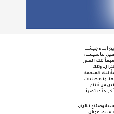
يع أبناء جيشنا
سعين لتأسيسه،
يعاً تلك الصور
نزال، وتلك
ً تلك الملحمة
هها، والعصابات
ين من أبناء
ريماً منتصراً ،
سية وصناع القرار،
ا سيما عوائل