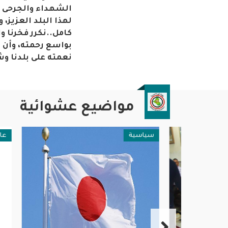
الشهداء والجرحى م
لهذا البلد العزيز،
كامل..
نكرر فخرنا و
بواسع رحمته، وأن ي
نعمته على بلدنا وش
مواضيع عشوائية
سياسية
عامة وم