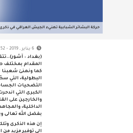
حركة البشائر الشبابية تهنيء الجيش العراقي في ذكرى 
6 يناير , 2019 - 10:52 م
(بغداد – آشور)..تت
المقدام بمختلف ص
كما ونهنئ شعبنا ال
البطولية، التي سطّ
التضحيات الجسام ا
الكبرى التي اندحر
والخارجين على القا
الداخلية، والمجاهدي
بفضل الله تعالى 
إن هذه الذكرى وتلك
الى توفير مزيد من 