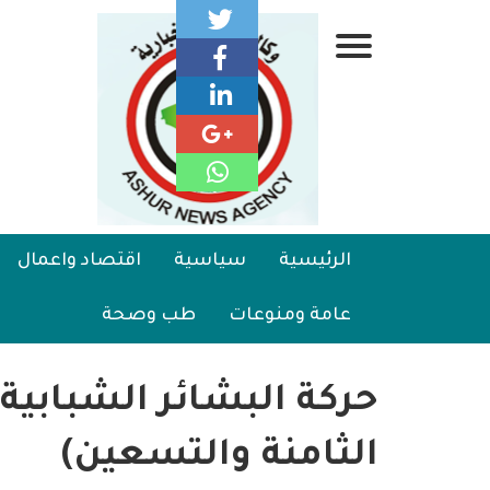
تجاوز
إلى
قائمة
المحتوى
الرئيسي
جانبية
الرئيسية
Main
الرئيسية
سياسية
اقتصاد واعمال
سياسية
navigation
عامة ومنوعات
طب وصحة
اقتصاد واعمال
امنية
حركة البشائر الشبابية
رياضة
الثامنة والتسعين)