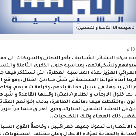
تاسيسه الـ( الثامنة والتسعين)
قدم حركة البشائر الشبابية ، بأحر التهاني والتبريكات الى جم
نوفهم وتشكيلاتهم، بمناسبة حلول الذكرى الثامنة والت
عراقي العزيز بهذه المناسبة العطرة، التي نستذكر فيها جم
رها أبناء قواتنا المسلحة في شتّى ميادين القتال، ومواقع ال
لتي بذلوها، في سبيل حماية بلدهم، وكرامة شعبهم، وخاصة
ت بها فلول الارهاب والظلام (داعش) وقبلها القاعدة وأشبا
نون ، واختلطت فيها دمائهم الطاهرة، بدماء إخوانهم المقاتل
ن في الحشد الشعبي المبارك، وخرج العراق منها حراً عزيزاً ك
وبفضل ذلك العطاء وتلك التضحيات..
 الانتصارات تدعونا جميعا كعراقيين ، وخاصةً القوى السيا
العناية والحماية لهؤلاء الابطال وعلى مختلف المستويات، ل