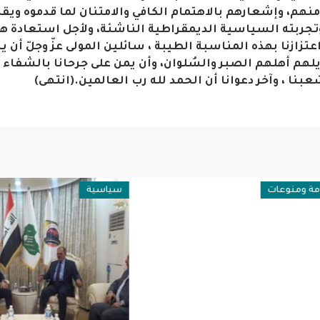
نهم، وإشعارهم بالاهتمام الكافي والامتنان لما قدموه ويق
 وتجربته السياسية الديمقراطية الناشئة، ولأجل استعادة ه
اعتزازنا بهذه المناسبة الطيبة ، سائلين المولى عزّ وجلّ أن
لهم أهلهم الصبر والسُلوان، وأن يمن على جرحانا بالشفاء ا
عبنا ، وآخر دعوانا أن الحمد لله رب العالمين.(انتهى)
نوعات
سياسية