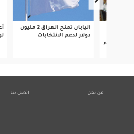
افي
اليابان تمنح العراق 2 مليون
أعمال
دم
دولار لدعم الانتخابات
لوزار
 وابناء
من نحن
اتصل بنا
Footer