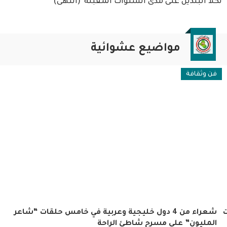
لكلا البلدين على مدى السنوات المقبلة”(انتهى)
مواضيع عشوائية
فن وثقافة
ت
شعراء من 4 دول خليجية وعربية في خامس حلقات “شاعر
المليون” على مسرح شاطئ الراحة