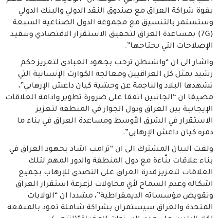
بقوة شراكة العراق مع صندوق النقد الدولي والبنك الدولي
وستستمر بالتنسيق مع مجموعة الدول الصناعية السبعة
(7G) بمساعدة العراق لتحقيق الاستقرار الاقتصادي وتنفيذ
الإصلاحات التي يحتاجها”.
واشار الى ان “واشنطن ترحب بجهود العبادي لتعزيز حكم
رشيد يمثل كل العراقيين ومعالجة الكوارث الإنسانية التي
تشهدها البلاد والناجمة عن وحشية كيان داعش الإرهابي”،
مضيفا ان “الجانبين اتفقا على ضرورة تطوير وادامة العلاقات
الإيجابية بين العراق ودول الجوار في المنطقة لتعزيز
الاستقرار في الشرق الأوسط ومساعدة العراق في بناء ما
دمره كيان داعش الإرهابي”.
ولفت البيان المشترك الى ان “ترامب اشاد بجهود العراق في
بناء علاقات بنّاءة مع دول المنطقة والدور المهم لتلك
العلاقات لتعزيز قدرة العراق على التصدي للإرهاب بجميع
اشكاله وعدم السماح لأي محاولات لزعزعة استقرار العراق
وتقويض مؤسساته الديمقراطية”، مشددا ان “الولايات
المتحدة والعراق سيستمران بشراكة شاملة تعود بالمنفعة