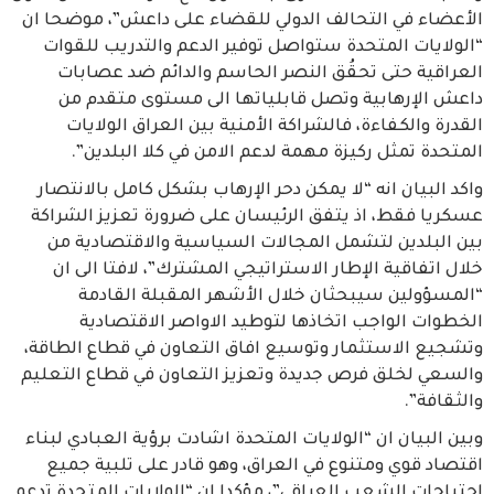
الأعضاء في التحالف الدولي للقضاء على داعش”، موضحا ان
“الولايات المتحدة ستواصل توفير الدعم والتدريب للقوات
العراقية حتى تحقُق النصر الحاسم والدائم ضد عصابات
داعش الإرهابية وتصل قابلياتها الى مستوى متقدم من
القدرة والكفاءة، فالشراكة الأمنية بين العراق الولايات
المتحدة تمثل ركيزة مهمة لدعم الامن في كلا البلدين”.
واكد البيان انه “لا يمكن دحر الإرهاب بشكل كامل بالانتصار
عسكريا فقط، اذ يتفق الرئيسان على ضرورة تعزيز الشراكة
بين البلدين لتشمل المجالات السياسية والاقتصادية من
خلال اتفاقية الإطار الاستراتيجي المشترك”، لافتا الى ان
“المسؤولين سيبحثان خلال الأشهر المقبلة القادمة
الخطوات الواجب اتخاذها لتوطيد الاواصر الاقتصادية
وتشجيع الاستثمار وتوسيع افاق التعاون في قطاع الطاقة،
والسعي لخلق فرص جديدة وتعزيز التعاون في قطاع التعليم
والثقافة”.
وبين البيان ان “الولايات المتحدة اشادت برؤية العبادي لبناء
اقتصاد قوي ومتنوع في العراق، وهو قادر على تلبية جميع
احتياجات الشعب العراقي”، مؤكدا ان “الولايات المتحدة تدعم