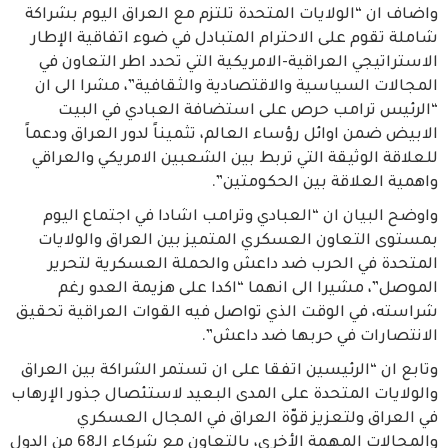
واضاف ان “الولايات المتحدة تلتزم مع العراق اليوم بشراكة
شاملة تقوم على الاحترام المتبادل في ضوء اتفاقية الإطار
الاستراتيجي العراقية-الامريكية التي تحدد اطر التعاون في
المجالات السياسية والاقتصادية والثقافية”، مشرا الى ان
“الرئيس ترامب حرص على استضافة العبادي في البيت
الابيض ضمن اوائل رؤساء العالم، تثميناً لدور العراق ودعماً
للعلاقة الوثيقة التي تربط بين الشعبين الامريكي والعراقي
واهمية العلاقة بين الحكومتين”.
واوضح البيان ان “العبادي وترامب اشادا في اجتماع اليوم
بمستوى التعاون العسكري المتميز بين العراق والولايات
المتحدة في الحرب ضد داعش والحملة العسكرية لتحرير
الموصل”، مشيرا الى انهما “اكدا على هزيمة العدو رغم
شراسته، في الوقت الذي تواصل فيه القوات العراقية تحقيق
الانتصارات في حربها ضد داعش”.
وتابع ان “الرئيسين اتفقا على ان تستمر الشراكة بين العراق
والولايات المتحدة على المدى البعيد لاستئصال جذور الإرهاب
في العراق ولتعزيز قوّة العراق في المجال العسكري
والمجالات المهمة الأخرى، بالتعاون مع شركاء الـ68 من الدول