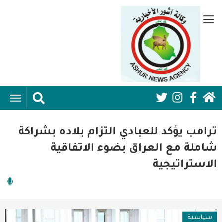
تجاوز
إلى
قائمة
المحتوى
جانبية
الرئيسي
الرئيسية
ggle
Social
ation
سياسية
Media:
ترامب يؤكد للعبادي التزام بلاده بشراكة
اقتصاد واعمال
Header
شاملة مع العراق بضوء الاتفاقية
الاستراتيجية
امنية
رياضة
فن وثقافة
سياسية