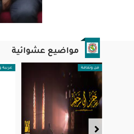
مواضيع عشوائية
فن وثقافة
عربية ود