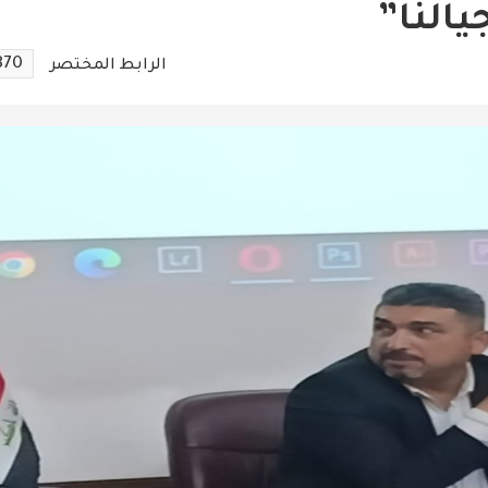
يالنا”
870
الرابط المختصر