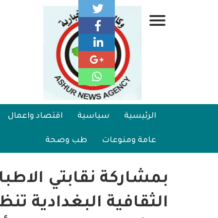
تجاوز
إلى
قائمة
المحتوى
الرئيسي
جانبية
الرئيسية
Main
الرئيسية
سياسية
اقتصاد واعمال
سياسية
navigation
عامة ومنوعات
طب وصحة
اقتصاد واعمال
امنية
بمشاركة نقابتي الاطبا
رياضة
الثقافية البغدادية تنظ