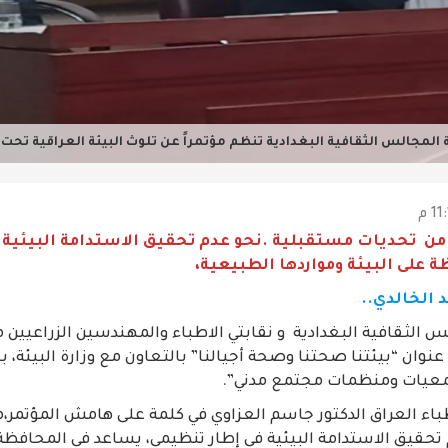
المجالس الثقافية البغدادية تنظم مؤتمراً عن تلوث البيئة العراقية تحت 
ر من تحديات مستقبلية .نحو عدم تحقيق الاستدامة البيئية 
 على البيئة ومواردها الطبيعية،
 الخالدي..
الثقافية البغدادية و نقابتي الاطباء والمهندسين الزراعيين مؤ
 عنوان “بيئتنا صحتنا وصحة أجيالنا” بالتعاون مع وزارة البيئة
جمعيات ومنظمات مجتمع مدني”.
باء العراق الدكتور جاسم العزاوي في كلمة على هامش المؤتمر،
حقيق الاستدامة البيئية في إطار تنظيمي، يساعد في المحافظة 