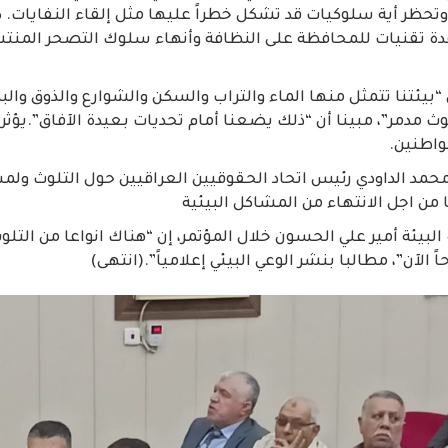
وتحظر أية سلوكيات قد تشكل خطراً عليها مثل إلقاء النفايات. 
ة عدة تقنيات للمحافظة على النظافة وأنهاء سلوك التصحر المنت
“بيئتنا تتمثل منها الماء والتراب والسكن والشوارع والذوق وا
ث مدمر”، مبينا أن “ذلك يضعنا أمام تحديات بعيدة الآفاق”.يؤثر
واطنين.
محمد الداودي رئيس اتحاد الحقوقيين العراقيين حول التلوث ولم
ا من اجل الانتهاء من المشاكل البيئية
ة البيئة أمير علي الحسون خلال المؤتمر، إن “هناك انواعا من التل
حاً الآن”، مطالبا بنشر الوعي البيئي إعلامياً”.(انتهى)