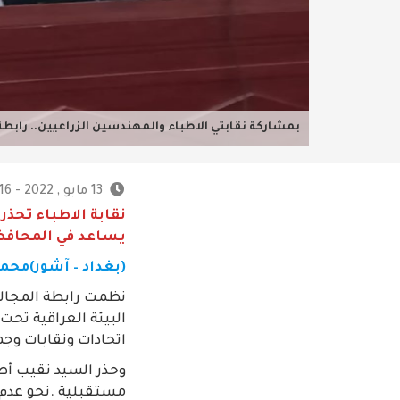
بمشاركة نقابتي الاطباء والمهندسين الزراعيين.. رابطة 
13 مايو , 2022 - 11:16 م
نقابة الاطباء تحذ
يساعد في المحافظة
(بغداد – آشور)محمد
نظمت رابطة المجالس 
البيئة العراقية تحت
اتحادات ونقابات و
وحذر السيد نقيب أط
مستقبلية .نحو عدم ت