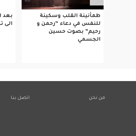
⁧الجمعية
طمأنينة القلب وسكينة
بعد از
للنفس في دعاء “رحمن و
الى تط
رحيم” بصوت حسين
الجسمي
من نحن
اتصل بنا
Footer