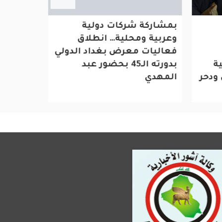
بمشاركة شركات دولية
ديندار زي
وعربية ومحلية… انطلاق
حقوق الا
فعاليات معرض بغداد الدولي
وخاصة ف
ة
بدورته الـ45 بحضور عبد
ودحر
المهدي