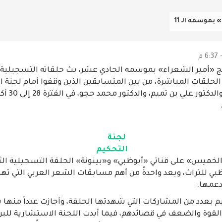
بموسمه الـ 11
 «أمير الشعراء» بموسمه الحادي عشر، بث حلقاته التسجيلية ا
ى الحلقات المباشرة، من بين المتسابقين الذين وقفوا أمام لجنة ا
الدكتور وهب ر
لجنة
التحكيم
ميس» على قناتي «أبوظبي» و«بينونة» الحلقة التسجيلية الثان
ظبي للتراث، ويعد واحدةً من أهم مسابقات الشعر العربي التي ت
دعمها.
 بعدد من المشاركات التي شهدتها الحلقة، وأجازت عدداً منها 
لقوة والضعف في قصائدهم، فيما أبدت اللجنة الاستشارية للبرن