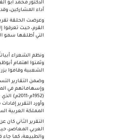
الدكتور محمد أبو الف
أداء المشاركين، وقد
وعرضت الحلقة تقريرا
التي أطلقها سمو الش
ونظم الشعراء أبياتا
وثمنوا اهتمام أبوظب
الشعبية وقاموا بزرا
وضمن التقارير التسج
وإسهاماتهم في المش
(1952م-11
وأورد التقرير إفادا
المملكة العربية الس
العربي المعاصر، حيث
والطبيعة، كما جاء ف