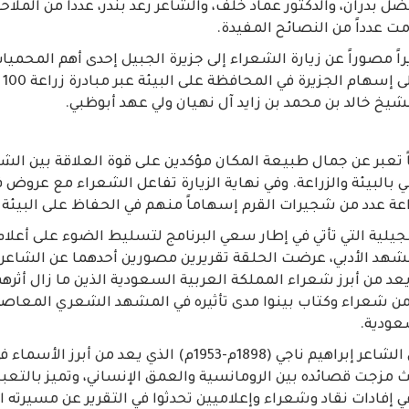
ضل بدران، والدكتور عماد خلف، والشاعر رعد بندر، عدداً من الملا
مت عدداً من النصائح المفيدة.
ً مصوراً عن زيارة الشعراء إلى جزيرة الجبيل إحدى أهم المحمي
الق
يخ خالد بن محمد بن زايد آل نهيان ولي عهد أبوظبي.
ً تعبر عن جمال طبيعة المكان مؤكدين على قوة العلاقة بين الش
ي بالبيئة والزراعة. وفي نهاية الزيارة تفاعل الشعراء مع عروض 
عة عدد من شجيرات القرم إسهاماً منهم في الحفاظ على البيئة 
يلية التي تأتي في إطار سعي البرنامج لتسليط الضوء على أعلام
هد الأدبي، عرضت الحلقة تقريرين مصورين أحدهما عن الشاعر 
20م) الذي يعد من أبرز شعراء المملكة العربية السعودية الذين ما زال أثره
ت من شعراء وكتاب بينوا مدى تأثيره في المشهد الشعري المعاصر
عودية.
التقرير الثاني كان عن الشاعر إبراهيم ناجي (1898م-1953م) الذي يع
 مزجت قصائده بين الرومانسية والعمق الإنساني، وتميز بالتعب
ي إفادات نقاد وشعراء وإعلاميين تحدثوا في التقرير عن مسيرته 