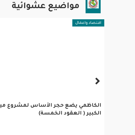
مواضيع عشوائية
اقتصاد واعمال
فن وثقا
مد بن
الكاظمي يضع حجر الأساس لمشروع مينا
لمهرجان
الكبير ( العقود الخمسة)
أزمة ق
أبوظبي للشعر تنطلق 9