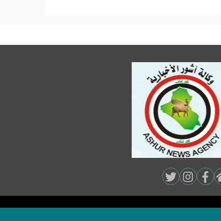
Soci
Medi