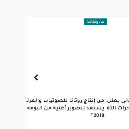
فن وثقافة
مقالات
ني يعلن عن برنامج منح
من إنتاج روتانا للصوتيات والمرئيات ..حاتم 
طفل قاري
رات الثقافية
يستعد لتصوير أغنية من البومه الجديد “حات
2018”