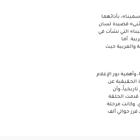
سمينا»، بأدائهما
تثنى» قصيدة لسان
نا» التي نشأت في
بية. أما
ة والعربية حيث
وأهمية دور الإعلام
رة الحقيقية عن
ريخياً، وأن
. قدمت الحلقة
قة الثالثة والأخيرة 28 نوفمبر الجاري. وكانت مرحلة
 التحكيم بعد فرز حوالي ألف