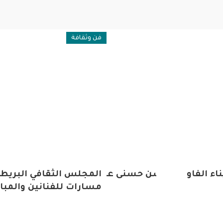
فة
فن وثقافة
ء الفاو
وفاة الفنان الكبير حسن حسنى عن عمر 89 عامًا إثر
المجلس الثقافي البريطا
لبية مفاجئة
مسارات للفنانين والمباد