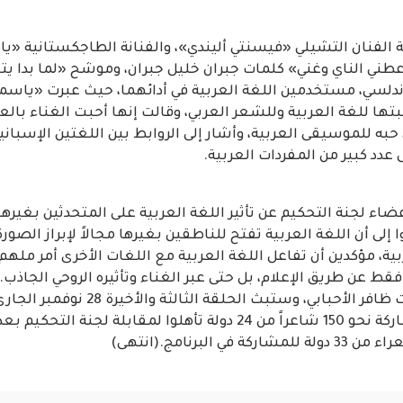
الفنان التشيلي «فيسنتي أليندي»، والفنانة الطاجكستانية «يا
طني الناي وغني» كلمات جبران خليل جبران، وموشح «لما بدا ي
أندلسي، مستخدمين اللغة العربية في أدائهما، حيث عبرت «ياسمي
تها للغة العربية وللشعر العربي، وقالت إنها أحبت الغناء بالعر
ه للموسيقى العربية، وأشار إلى الروابط بين اللغتين الإسباني
عدد كبير من المفردات العربية.
اء لجنة التحكيم عن تأثير اللغة العربية على المتحدثين بغيرها، 
 إلى أن اللغة العربية تفتح للناطقين بغيرها مجالاً لإبراز الصو
ية، مؤكدين أن تفاعل اللغة العربية مع اللغات الأخرى أمر ملهم تا
قط عن طريق الإعلام، بل حتى عبر الغناء وتأثيره الروحي الجاذب
الإعلامية فاطمة بنت ظافر الأحبابي، وستبث الحل
المقابلات جرت بمشاركة نحو 150 شاعراً من 24 دولة تأهلوا لمقابلة لجنة
ي البرنامج.(انتهى)