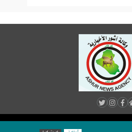
Soci
Medi
Foot