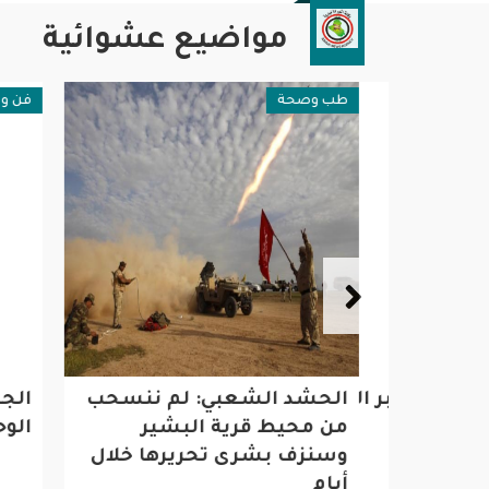
مواضيع عشوائية
طب وصحة
فن وثقا
تح المعبر الحدودي مع العراق
الحشد الشعبي: لم ننسحب
من محيط قرية البشير
الوحيد
وسنزف بشرى تحريرها خلال
أيام