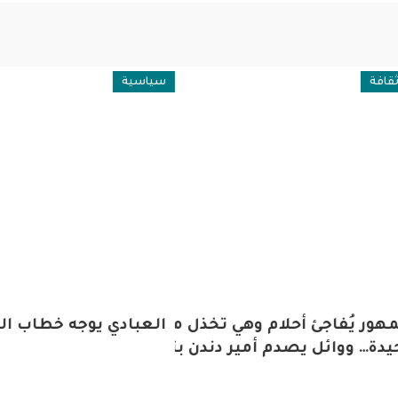
فة
سياسية
الجمهور يُفاجئ أحلام وهي تخذل مشتركة ARAB IDOL
العبادي يوجه خطاب الن
ة… ووائل يصدم أمير دندن بتعليق غير متوقّع!