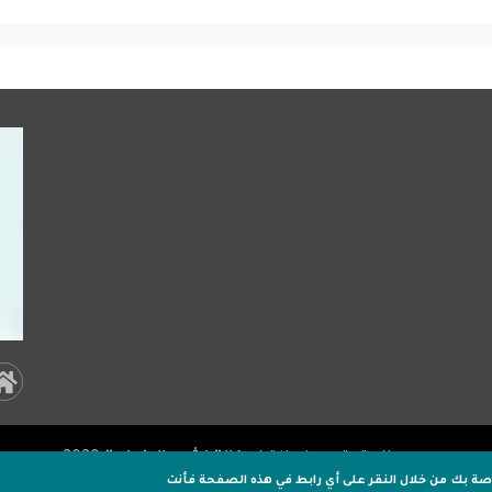
al
a:
جميـع الحقوق محفوظة لـ
وكالة اشور الاخبارية
2020 .
er
اصة بك
من خلال النقر على أي رابط في هذه الصفحة فأنت