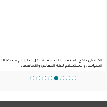
. كل قطرة دم سببها الفشل
صحتك فى وصفة.. شاى الكركم باللي
 والتحاصص
للآلام