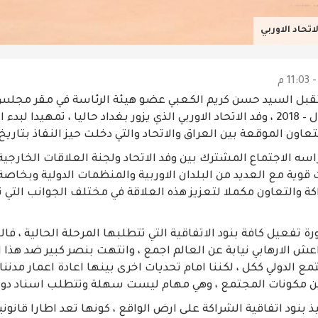
تحاد الاوربي
تقبل السيد حسن كريم الكعبي عضو هيئة الرئاسة في مقر مجلس ا
الاثنين 17- كانون الاول – 2018 ، وفد الاتحاد الاوربي الذي يزور بغداد حاليا ، تمهي
ون الموقعة بين العراق والاتحاد والتي دخلت حيز النفاذ بتاريخ 1/8/2017 .
سه الاجتماع المشترك بين وفد الاتحاد ولجنة العلاقات الخارجية ا
قوية مع العديد من البلدان الاوربية والمنظمات الدولية وبخاصة ال
كة والتعاون مكملا لتعزيز هذه العلاقة في مختلف الجوانب التي
رة تفعيل كافة بنود الاتفاقية التي تتطلبها المرحلة الحالية ، 
الارهابي نيابة عن العالم اجمع ، وانتهت بنصر كبير ضد هذا ا
 الدولي ككل ، لكننا امام تحديات اخرى بينها اعادة اعمار مدننا
 مكونات المجتمع ، وهي مهام ليست سهلة وتتطلب اسناد دولي
 بنود اتفاقية الشراكة على ارض الواقع ، كونها تعد اطارا قانوني