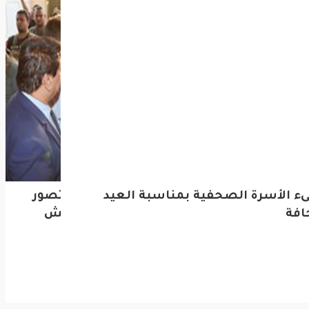
عربية ودولية
ة العيد
ي : العالم لم يتصور
لأول مرة.. إيران تنشر 
سنقضي على داعش
سليماني
السرعة