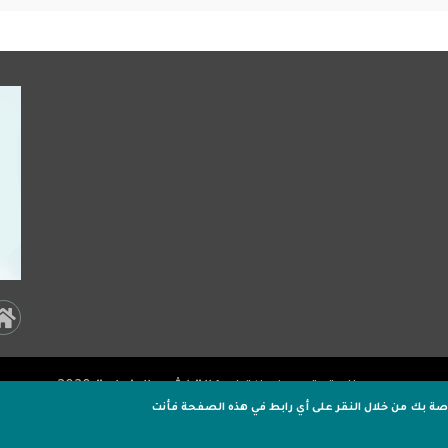
al
a:
جميـع الحقوق محفوظة لـ
وكالة اشور الاخبارية
2020 .
er
اصة بك
من خلال النقر على أي رابط في هذه الصفحة فأنت
تصميم وتطوير
اكسل هوست
خالد رغدان: المعاملة الم