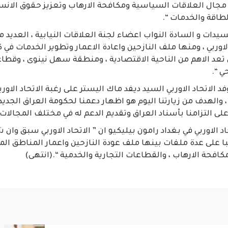
ال العلاقات السياسية ومكافحة الارهاب وتعزيز حقوق الانسا
طاقة والخدمات “.
يدات و السادة النواب اعضاء لجنة العلاقات النيابية ، العديد م
لاوربي ، ومنها ملف النازحين واعادة الاعمار وتطوير الخدمات في
تعد الاهم من الناحية الاقتصادية ، ومنطقة سهل نينوى ، وقطاع
ي “.
د الاتحاد الاوربي السيد ديفد ماك اليستر على رغبة الاتحاد الاورب
، والهدف من زيارتنا اليوم هو اظهار دعمنا لحكومة العراق الجدي
 على التزامنا بأسناد العراق وتقديم الدعم له في مختلف المجالات 
د الاوربي في بغداد رامون بيليكيو ان ” الاتحاد الاوربي سبق وا
با على عدة ملفات بينها ملف عودة النازحين واعمار المناطق المح
كافحة الارهاب ، والقطاعات التجارية والخدمية “.(انتهى)