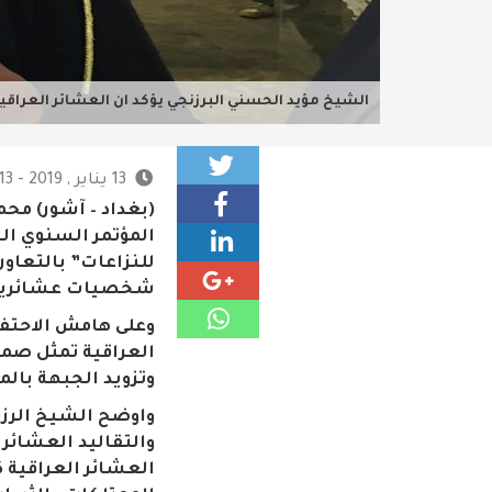
الشيخ مؤيد الحسني البرزنجي يؤكد ان العشائر العراقية 
13 يناير , 2019 - 9:13 م
(بغداد – آشور) محم
المؤتمر السنوي ا
للنزاعات” بالتعاو
شخصيات عشائرية وو
وعلى هامش الاحتفا
العراقية تمثل صمام
وتزويد الجبهة بالمق
واوضح الشيخ الرزن
والتقاليد العشائري
العشائر العراقية 