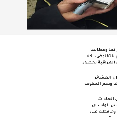
اتها وعطائها
للتفاوض.. كلا
 العراقية بحضور
ان العشائر
وف ودعم الحكومة
 العادات
فس الوقت ان
س وحافظت على