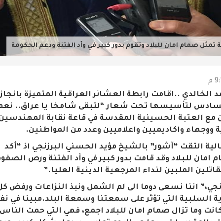
تمثل صمام امان للبلاد وتقوم بدور كبير في وأد الفتنة ودعم الحكومة
د الخالدي ..اقامت رابطة العشائر العراقية المتميزة بانجاز
لسادس لتأسيسها تحت شعار “لتبقى شامخا يا عراق.. نعم 
ن مع العتبة الحسينية المقدسة في قاعة نقابة المهندسين
جهاء واكاديميين واعلاميين وعدد من المواطنين.
لية التقت “آشور” بالشيخ مؤيد الحسني البرزنجي اذ “أكد 
 امان للبلاد وقد قامت بدور كبير في وأد الفتنة ورص الصف
اتلين الملبين لنداء المرجعية الدينية العليا.”
جي،” اننا نسعى دوما الى لم الشمل ونبذ النزاعات ورفض كل
ة السلبية التي تؤثر على سمعتنا وسمعة البلد.
مبينا في ن
كانت وما تزال صمام امان للبلاد اجمع، فهي التي حمت النا