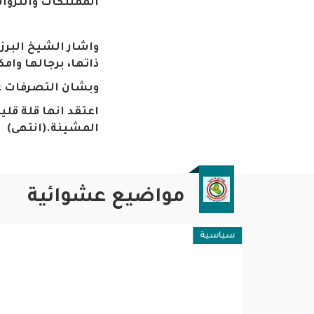
الممتلكات والثروا
واشار الشيخ البرز
ذاتها، برجالها وا
وبشان التصرفات غ
اعتقد انها قلة قلي
المشينة.
(انتهى)
مواضيع عشوائية
سياسية
عربية ود