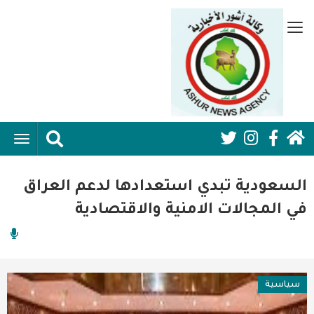
تجاوز
إلى
قائمة
المحتوى
جانبية
الرئيسي
الرئيسية
ggle
Social
ation
سياسية
Media:
السعودية تبدي استعدادها لدعم العراق
اقتصاد واعمال
Header
في المجالات الامنية والاقتصادية
امنية
رياضة
سياسية
فن وثقافة