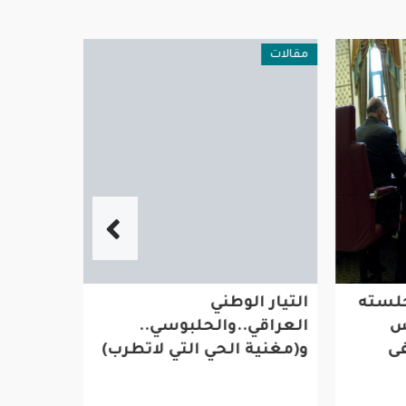
مقالات
فن وثقافة
سته
التيار الوطني العراقي..والحلبوسي.. و(مغنية
حسين ال
لاتطرب)
الجمهور و
حول العا
أبوظبي