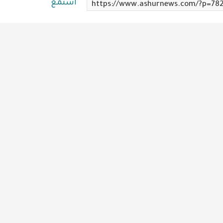
استمع
https://www.ashurnews.com/?p=78