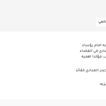
المي
يه امام رؤساء
بادي في القضاء
، مؤكدا اهمية
يدر العبادي كقائد
زيه.