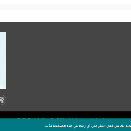
al
a:
جميـع الحقوق محفوظة لـ
وكالة اشور الاخبارية
2020 .
er
اصة بك
من خلال النقر على أي رابط في هذه الصفحة فأنت
تصميم وتطوير
اكسل هوست