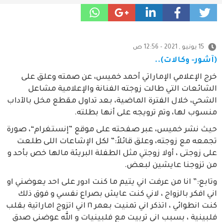
15 يونيو , 2021 - 12:56 ص
(آشور- وكالات)..
خرج الإعلامي الإماراتي أحمد خميس، عن صمته وعلق على
الشائعات التي طالت زوجته الفنانة والإعلامية مشاعل
الشحي، خلال الفترة الماضية، بعد تداول مقطع مخل بالآداب
منسوب لها، وتم ترويجه على أنها بطلته.
حيث نشر خميس، عبر صفحته على موقع ”إنستغرام“، صورة
تجمعه مع زوجته، وعلق قائلاً:” لكل الإشاعات اللى طلعت
على زوجتى ، أولا زوجتي مثل الطفلة البريئة مالها خص بأحد و
من تزوجنا عايشين لبعض.
وتابع:” انا من عرفت اني يتيم ما كنت ادور على احد يعوضني او
اني افكر بالزواج ، لاني كنت عايش بصراع نفسي و فوق ذلك
كنت انطوائي ، اتذكر اني تمنيت بعمر ١٦ اني اتزوج اماراتية بقلب
فلبينية ، بسبب اني تربيت مع فلبينيات و الله عوضني صدق