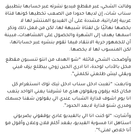
وقالت الشحي، عبر مقطع فيديو نشرته عبر حسابها بتطبيق
سناب شات، إن لديها حدودا من الصعب تخطيها كونها فتاة
عربية إماراتية، مشددة على أن الفيديو المنتشر لها لا
يخصها نهائيًا بل لفتاة شبيهة لها، لكن من فعل ذلك وذكر
اسمها يهدف إلى الشهرة والحصول على المشاهدات، مبينة
أن للجمهور حرية الانتقاد فيما تقوم بنشره عبر حساباتها،
لكن المنسوب لها لا يخصها.
وأوضحت الشحي قائلة: “شو الهدف من انتو تنسبون مقطع
مخل بالآداب لوحدة، انا ادري الحين زوجي بيطلع يزف فيني
ويقلي ليش طلعتي تكلمتي”.
وتابعت: “تعبت ادخل سناب ادخل تيك توك انستغرام كل
مكان كله يزفون ويقولون هذي ما تشرفنا يعني الواحد يتعب
انا يوم اشوف قذارة الشباب عندي الي يقولون شفنا جسمك
ومدري شنو قذارة لابعد الحدود”.
وأشارت: “لو كنت انا الي بالفيديو عادي يوقفوني يضربوني
استاهل اذا مسوية الفيديو، بقعد أكلم فلان وعلان وأقول مو
أنا خلاص لمتى؟”.