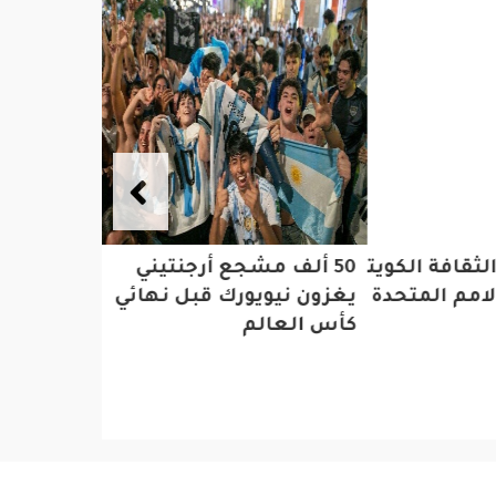
افة الكويتي رئيسا للجنة
50 ألف مشجع أرجنتيني
نظمته شر
المتحدة للسياحة بالتزكية
يغزون نيويورك قبل نهائي
لتنظيم ا
كأس العالم
والمعارض
فعاليات
الدولي لل
بنسخته ا