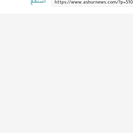
استمع
https://www.ashurnews.com/?p=510