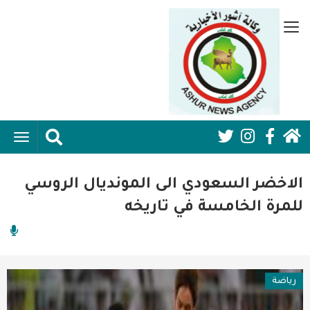
تجاوز
إلى
قائمة
المحتوى
جانبية
الرئيسي
الرئيسية
ggle
Social
ation
سياسية
Media:
الاخضر السعودي الى المونديال الروسي
اقتصاد واعمال
Header
للمرة الخامسة في تاريخه
امنية
رياضة
رياضة
فن وثقافة