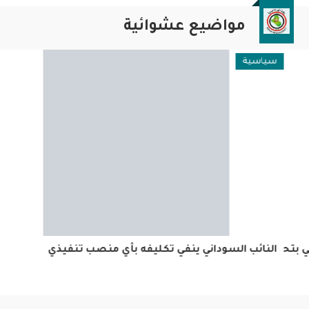
مواضيع عشوائية
سياسية
حرير
النائب السوداني ينفي تكليفه بأي منصب تنفيذي