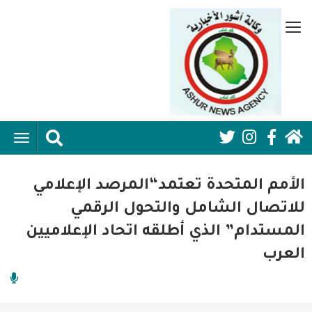
تجاوز
إلى
قائمة
المحتوى
جانبية
الرئيسي
الرئيسية
ggle
Social
ation
سياسية
Media:
الأمم المتحدة تعتمد“المرصد الإعلامي
اقتصاد واعمال
Header
للاتصال الشامل والتحول الرقمي
المستدام” الذي أطلقه اتحاد الإعلاميين
امنية
العرب
رياضة
فن وثقافة