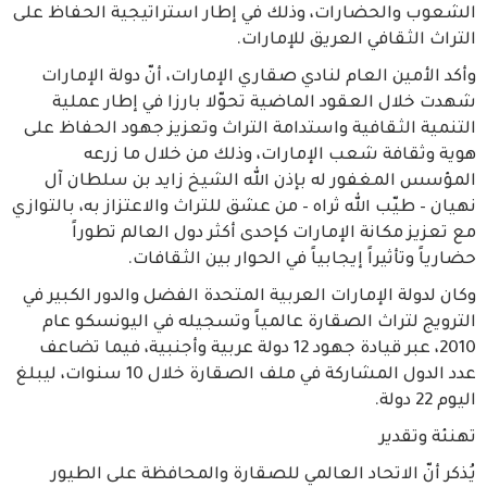
الشعوب والحضارات، وذلك في إطار استراتيجية الحفاظ على
التراث الثقافي العريق للإمارات.
وأكد الأمين العام لنادي صقاري الإمارات، أنّ دولة الإمارات
شهدت خلال العقود الماضية تحوّلا بارزا في إطار عملية
التنمية الثقافية واستدامة التراث وتعزيز جهود الحفاظ على
هوية وثقافة شعب الإمارات، وذلك من خلال ما زرعه
المؤسس المغفور له بإذن الله الشيخ زايد بن سلطان آل
نهيان – طيّب الله ثراه – من عشق للتراث والاعتزاز به، بالتوازي
مع تعزيز مكانة الإمارات كإحدى أكثر دول العالم تطوراً
حضارياً وتأثيراً إيجابياً في الحوار بين الثقافات.
وكان لدولة الإمارات العربية المتحدة الفضل والدور الكبير في
الترويج لتراث الصقارة عالمياً وتسجيله في اليونسكو عام
2010، عبر قيادة جهود 12 دولة عربية وأجنبية، فيما تضاعف
عدد الدول المشاركة في ملف الصقارة خلال 10 سنوات، ليبلغ
اليوم 22 دولة.
تهنئة وتقدير
يُذكر أنّ الاتحاد العالمي للصقارة والمحافظة على الطيور