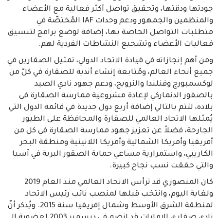
جودتها ودقتها، وتحقيق تواصل أكثر فعالية مع الأعضاء
والمنظمين والجمهور ودعم وحدات IAF المُختصّة في
متطلبات التواصل الخاصة بها، إضافة لوضع برامج لتنسيق
فعاليات الأعضاء وتشجيع النشاطات الفردية لهم.
ومن أهم إنجازاته في قيادة الاتحاد الدولي، تمثيل الصقارين في
جميع أنحاء العالم، ومُتابعة إنشاء أندية للصقارة في كلّ من
لوكسمبورج وفنلندا والنرويج، ودعم جهود نادي الصيد
بالصقور الدنماركي لإعادة مشروعية ممارسة الصقارة في
بلاده، لتتم بالتالي إضافة أربع دول جديدة في قائمة الدول التي
يُمثلها الاتحاد العالمي للصقارة والمحافظة على الطيور
الجارحة، فضلاً عن تعزيز جهود ممارسة الصقارة في كل من
أفريقيا وأمريكا الشمالية وأمريكا اللاتينية ومنطقة البحر
الكاريبي، واستمرارية مساعي حماية الصقور البرية في آسيا
والتي حققت نسب نجاح كبيرة.
كان المنصوري قد ترأس الاتحاد العالمي منذ العام 2019
ولغاية اليوم، وانتخب قبلها لمنصب نائب رئيس الاتحاد
لمنطقة الشرق الأوسط وشمال إفريقيا سنة 2015. ويُذكر أنّ
نادي صقاري الإمارات قد انضم في ديسمبر 2003 لعضوية الـ