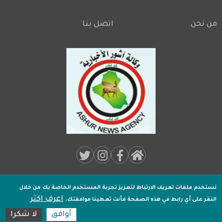
من نحن
اتصل بنا
Footer
Social
Media:
نستخدم ملفات تعريف الارتباط لتعزيز تجربة المستخدم الخاصة بك
من خلال
جميـع الحقوق محفوظة لـ
وكالة اشور الاخبارية
2020 .
اعرف اكثر
Footer
النقر على أي رابط في هذه الصفحة فأنت تعطينا موافقتك.
تصميم وتطوير
اكسل هوست
أوافق
لا شكرا
15:30:35