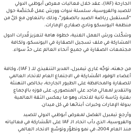
الجارحة (IAF)، عقد خلال فعاليات معرض أبوظبي الدولي
للصيد والفروسية، سلسلة ندوات وورش عمل مُختصّة حول
“مُستقبل رياضة الصيد بالصقور”، وذلك بالتعاون مع كلّ من
منظمة اليونسكو ونادي صقاري الإمارات.
وشكّلت ورش العمل الغنية، خطوة هامة لتعزيز قُدرات الدول
المشاركة في ملف تسجيل الصقارة في اليونسكو، ولكافة
مجتمعات الصقارة في جميع أنحاء العالم على حدّ سواء.
من جهته، توجّه غاري تيمبرل، المدير التنفيذي للـ ( IAF)، وكافة
أعضاء الوفود المُشاركة في الاجتماع العام للاتحاد العالمي
للصقارة والمحافظة على الطيور الجارحة، بخالص التهنئة
والتقدير لمعالي ماجد علي المنصوري، على فوزه بالإجماع
بفترة رئاسة ثانية للاتحاد، وهو ما يعكس الثقة العالمية
بدولة الإمارات وخبرات أبنائها في كل ميدان.
وأرجع تيمبرل الفضل لمعرض أبوظبي الدولي للصيد
والفروسية، الذي دأب اتحاد الـ IAF على المُشاركة في فعالياته
منذ العام 2004، في نمو وتطوّر وتوسّع الاتحاد العالمي