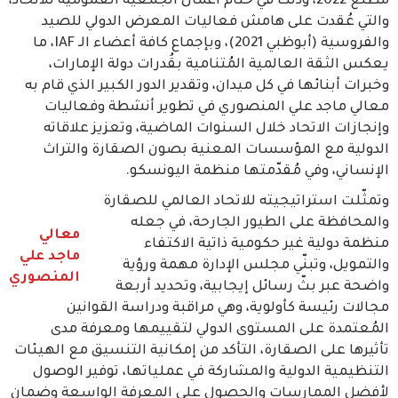
مطلع 2022، وذلك في ختام أعمال الجمعية العمومية للاتحاد،
والتي عُقدت على هامش فعاليات المعرض الدولي للصيد
والفروسية (أبوظبي 2021)، وبإجماع كافة أعضاء الـ IAF، ما
يعكس الثقة العالمية المُتنامية بقُدرات دولة الإمارات،
وخبرات أبنائها في كل ميدان، وتقدير الدور الكبير الذي قام به
معالي ماجد علي المنصوري في تطوير أنشطة وفعاليات
وإنجازات الاتحاد خلال السنوات الماضية، وتعزيز علاقاته
الدولية مع المؤسسات المعنية بصون الصقارة والتراث
الإنساني، وفي مُقدّمتها منظمة اليونسكو.
وتمثّلت استراتيجيته للاتحاد العالمي للصقارة
والمحافظة على الطيور الجارحة، في جعله
معالي
منظمة دولية غير حكومية ذاتية الاكتفاء
ماجد علي
والتمويل، وتبنّي مجلس الإدارة مهمة ورؤية
المنصوري
واضحة عبر بثّ رسائل إيجابية، وتحديد أربعة
مجالات رئيسة كأولوية، وهي مراقبة ودراسة القوانين
المُعتمدة على المستوى الدولي لتقييمها ومعرفة مدى
تأثيرها على الصقارة، التأكد من إمكانية التنسيق مع الهيئات
التنظيمية الدولية والمشاركة في عملياتها، توفير الوصول
لأفضل الممارسات والحصول على المعرفة الواسعة وضمان