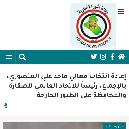
تجاوز
إلى
قائمة
المحتوى
جانبية
الرئيسي
الرئيسية
ggle
Social
ation
سياسية
Media:
إعادة انتخاب معالي ماجد علي المنصوري،
اقتصاد واعمال
Header
بالإجماع، رئيساً للاتحاد العالمي للصقارة
والمحافظة على الطيور الجارحة
امنية
رياضة
فن وثقافة
فن وثقافة