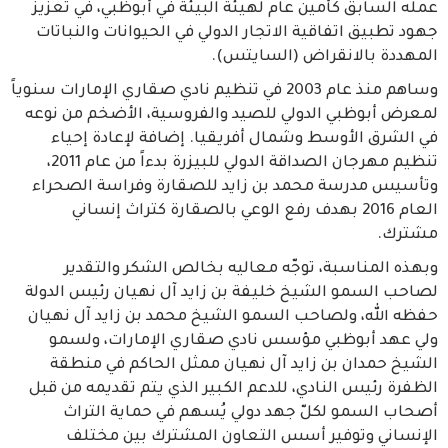
عمله السابق كأمين عام لهيئة البيئة في أبوظبي، في تعزيز
جهود تطبيق اتفاقية الاتجار الدولي في الحيوانات والنباتات
المهددة بالانقراض (السايتس).
وساهم منذ عام 2003 في تنظيم نادي صقاري الإمارات سنوياً
لمعرض أبوظبي الدولي للصيد والفروسية، الأضخم من نوعه
في الشرق الأوسط وشمال أفريقيا. إضافة لإعادة إحياء
تنظيم مهرجان الصداقة الدولي للبيزرة بدءاً من عام 2011،
وتأسيس مدرسة محمد بن زايد للصقارة وفراسة الصحراء
العام 2016 بهدف رفع الوعي بالصقارة كتراث إنساني
مشترك.
وبهذه المناسبة، توجّه معاليه بخالص الشكر والتقدير
لصاحب السمو الشيخ خليفة بن زايد آل نهيان رئيس الدولة
حفظه الله، ولصاحب السمو الشيخ محمد بن زايد آل نهيان
ولي عهد أبوظبي مؤسس نادي صقاري الإمارات، ولسمو
الشيخ حمدان بن زايد آل نهيان ممثل الحاكم في منطقة
الظفرة رئيس النادي، للدعم الكبير الذي يتم تقديمه من قبل
أصحاب السمو لكلّ جهد دولي يُسهم في حماية التراث
الإنساني وتوفير أسس التعاون المشترك بين مختلف