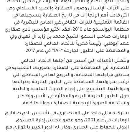
وتقديراً للدور الهام والفاعل لدولة الإمارات في مجال الحفاظ
على التراث الإنساني وصون الصقارة والصيد المُستدام، وهي
التي قادت أهم الإنجازات في تاريخ الصقارة بتسجيلها في
القائمة التمثيلية للتراث الثقافي غير المادي للبشرية في
منظمة اليونسكو عام 2010، فقد اختير مؤسس نادي صقاري
الإمارات صاحب السمو الشيخ محمد بن زايد آل نهيان ولي
عهد أبوظبي، رئيساً فخرياً للاتحاد العالمي للصقارة
والمحافظة على الطيور الجارحة “IAF” في عام 2017.
وتتمثل الأهداف التي أسس من أجلها الاتحاد العالمي
للصقارة، في المحافظة على الصقارة بصورتها التقليدية في
مناطق مزاولتها المعتادة، والترويج لها في المناطق التي
ترغب بمزاولتها، المحافظة على الطيور الجارحة وطرائدها
ومواطنها، التشجيع على إجراء البحوث العلمية والطبية
حول الطيور الجارحة البرية والمكاثرة في الأسر، وإظهار
واستدامة الصورة الإيجابية للصقارة بجوانبها كافة.
شارك معالي ماجد علي المنصوري، في تأسيس نادي صقاري
الإمارات في عام 2001، وهو عضو مجلس إدارة الصندوق
الدولي للحفاظ على الحبارى، وكان له الدور الكبير بالتوازي مع