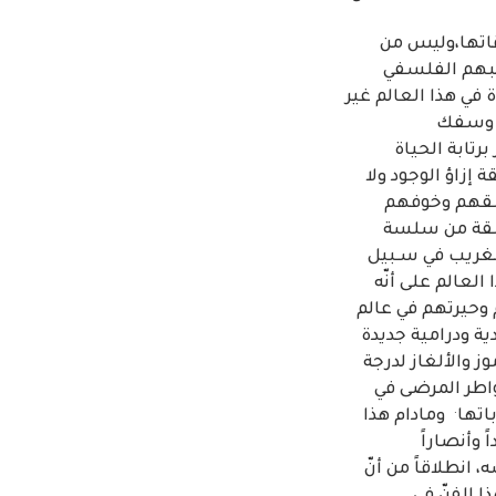
قاتها،وليس من
هبهم الفلسفي
 في هذا العالم غير
ار وسفك
رتابة الحياة
 إزاؤ الوجود ولا
قلقهم وخوفهم
حلقة من سلسة
الغريب في سـبيل
لعالم على أنّه
وحيرتهم في عالم
ة ودرامية جديدة
ز والألغاز لدرجة
واطر المرضى في
.
اتها
ومادام هذا
 وأنصاراً
انطلاقاً من أنّ