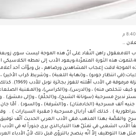
ان ..
ب اللامعقول راهن النّقاد على أنّ هذه الموجة ليست سوى زوبع
لتموت هذه الثورة المتمرّدة،ويعود الأدب إلى نمطه الكلاسيكي 
ذه الموجة لاقت إعجاب المشاهدين ورضاهم ، بل وبوّأت أحد أعلا
:(في انتظار جودو) ، و(نهاية اللعبة) ، و(شريط كراب الأخير) ، و
(الأيام السعيدة) منزلة مرمو
 كيف تتخلص منه) ، و(الدرس)، و(الكراسي)، و(المغنية الصلعاء) ،
تر ندبرح مسرحية (سوناتة الشبح)، و(الحلّم) ، و(إلى دمشق) . وك
 جنيه ألف مسرحية (الخادمتان) ، و(الشرفة) ، و(السود) . أمّا جان 
راطورية ) . كذلك ألف أرابال مسرحية ( مقبرة السيارات ) . وقد ت
مسرح والقصّة بهذا المذهب.ففي الأدب العربي الحديث ألّف توفيق
 الأدب الشعبي في تمثلّ هذا التيار،الذي يرى جذوراً له في الأد
ثل هذا التوظيف إلاّ أنّه ينصح بالتروّي قبل ذلك لأنّ الأدباء العر