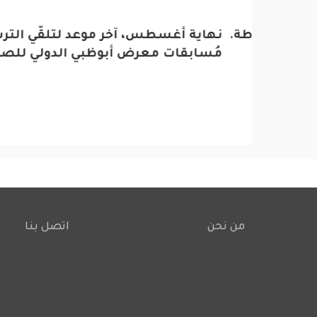
اح الشرطة.. حوافز تدريب وقاعدة
نهاية أغسطس، آخر موعد لتلقّي الترشي
تحت ش
مُسابقات معرض أبوظبي الدولي للصيد
للجمي
العشر
من نحن
اتصل بنا
Footer