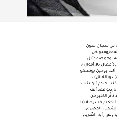
ة في فنجان سون
المعروف،ولكن
مها وهو صموئيل
(أفعال بلا أقوال)،
قة في الأدب أهّلته للفوز بجائزة نوبل للأدب (1969). كذلك ألف يوجين يونسكو
 و(القاتل) ،
تب جيوم أبولينير ،
تارديو فقد ألف
أثّر الكثير من
 الحكيم مسرحية (يا
ب الشعبي المصري.
ب وفق رأيه الصّريح