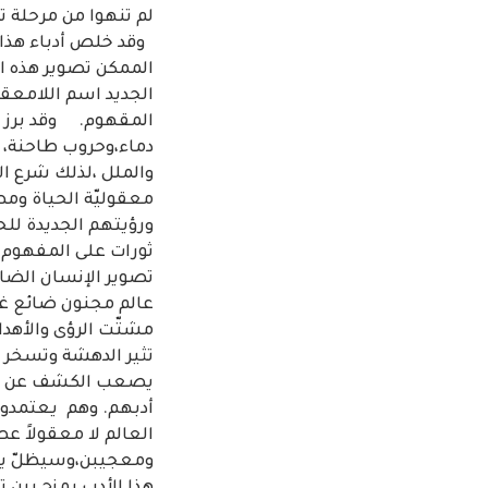
لم تنهوا من مرحلة ت
وقد خلص أدباء هذا ا
الممكن تصوير هذه ا
الجديد اسم اللامعقو
المقهوم. وقد برز أد
دماء،وحروب طاحنة، و
والملل ،لذلك شرع الأ
معقوليّة الحياة وم
ورؤيتهم الجديدة لل
ثورات على المفهوم ا
تصوير الإنسان الضائ
عالم مجنون ضائع غي
مشتّت الرؤى والأهدا
تثير الدهشة وتسخر من
يصعب الكشف عن دلالت
أدبهم. وهم يعتمدون 
العالم لا معقولاً عص
ومعجيبن،وسيظلّ يتسر