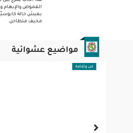
هذا الأدب يمزج بين ت
الغموض والإيهام والت
يعيش حالة كابوسيّة 
مخيف متطاحن.
مواضيع عشوائية
فن وثقافة
عربية ود