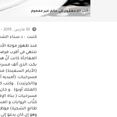
أدب اللامعقول في عالم غير مفهوم
30 مارس , 2019 - 8:40 م
كتبت : د سناء الشعل
منذ ظهور موجة الأد
تنتهي في أقرب فرصة،
المفاجأة كانت أنّ ه
بكت الذي ألف مسرحيات
مسرحيات: (أميديه أو
و(الخرتيت) . وكتب كس
(الملك أوبو) . و جان
مسرحيات ( بناة الإمب
كتّاب الروايات و ال
طالع الشجرة) موظفاً
وهو إن كان يدعو إلى م