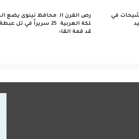
حات في
عار “اغتنام فرص القرن الحادي والعشرين
محافظ نينوى يضع الح
25 سريراً في تل عبطة
ع”: رئاسة المملكة العربية السعودية لمجموعة
ين تعلن عن عقد قمة القادة افتراضياً