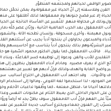
صوير الواقعي لحياتهم ولمجتمعه المتطوّر.
لقرن وفلاسفته إلى أنّ الحياة غير معقولة،ولا يمكن تحمّل حما
لحياة إلا عبر فضح جنونها ولا ممعقولها.لذلك أطلقوا على مذ
ل،وذلك في محاولة منهم للتّعبير عن المأساة الناتجة عن الحياة
ب اللامعقول بعد الحرب العالمية الثانية ، وإبّان عصر كلّه دم
دول مهيمنة ، وأخرى مسحوقة ، وإنسان تطحنه الآلة ، والشعور ب
دباء والمبدعون يحاولون أن ينتجوا أدباً يجيب عن أسئلتهم القلقة
صير البشريّة،وهم بذلك ينتجون أدباً يتناسب مع أحاسيسهم و
حياة. فالأدب اللامعقول كما يقول الدكتور محمود السّمرة هو 
لتقليدي للأدب والفن ودعوة إلى توظيفـه كسر القـاعدّة ، وبناء 
ع الذي لا يعرف مصيره. ومادام أدباء اللامعقول ينظرون إلى هذا ا
ر واضح الغاية والهدف،ولذلك فإنّ أدبهم هو تعبير عن دهشتهم 
ف والأدوات. وقد اجتهد أدب اللامعقول في اختراع أساليب سردي
 الموجود ؛ لذا استخدموا لغة اللاوعي ، ومالوا إلى استخدام الرمو
ها أحيانا ما ، فتظل معتمة ، كما وظّفوا تداعيات الأحلام وخ
على الحوار الداخلي الذي يميط اللثام عن مكنونات النفس وعذاب
يّاً على الفهم فإنّ أدب اللامعقول سوف يظلّ يجد له أرضاً وروّاداً
ّب إلى الفنون جمعاء،ويخترع أساليب جديدة للتّعبير عن نفسه، 