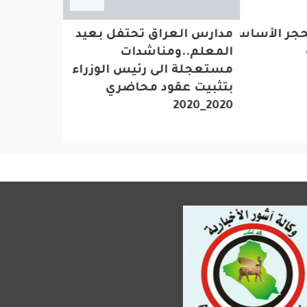
جر الأساس لمستشفى بسعة
مدارس العراق تحتفل بعيد المعلم..ومناش
لحظة نش
مستعجلة الى رئيس الوزراء بتثبيت عقود 
بمستشفى
2020_2020
كورونا با