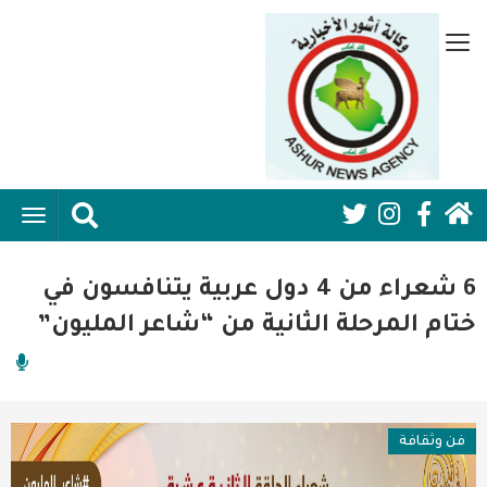
تجاوز
إلى
قائمة
المحتوى
جانبية
الرئيسي
الرئيسية
ggle
Social
ation
سياسية
Media:
6 شعراء من 4 دول عربية يتنافسون في
اقتصاد واعمال
Header
ختام المرحلة الثانية من “شاعر المليون”
امنية
رياضة
فن وثقافة
فن وثقافة