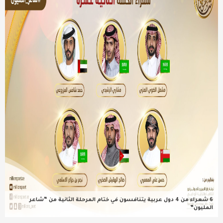
عربية ودولية
تقنيات
تحقيقات صحفية
مقالات
عامة ومنوعات
طب وصحة
6 شعراء من 4 دول عربية يتنافسون في ختام المرحلة الثانية من “شاعر
المليون”