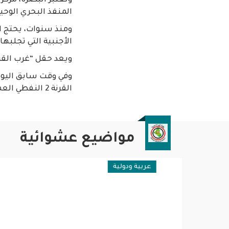
المنفذ البحري الوحيد
ومنذ سنوات، يحتج ا
الأجنبية التي تجلبه
ويعد حقل “غرب القرنة 2″، من أضخم حقول النفط في العراق، وينتج حاليًا نحو 400 ألف 
وفي وقت سابق اليوم
القرنة 2 النفطي العملاق، في البصرة، ما أوقع إصابات، بحسب مصدر أمني.(انتهى)
مواضيع عشوائية
عربية ودولية
سياسية