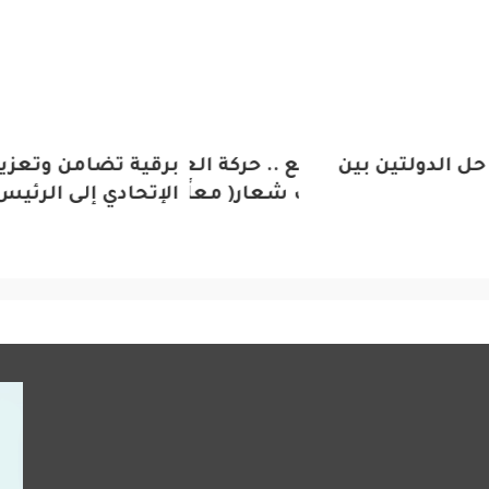
دولتين بين
 جماهيري واسع .. حركة العراق الوطنية تقيم
برقية تضامن وتعزية من ال
ها السنوي تحت شعار( معاً نزرع المستقبل)
الإتحادي إلى الرئيس ال