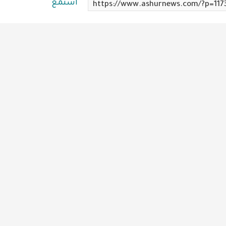
استمع
https://www.ashurnews.com/?p=117