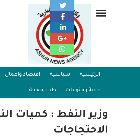
تجاوز
إلى
قائمة
المحتوى
الرئيسي
جانبية
الرئيسية
Main
الرئيسية
سياسية
اقتصاد واعمال
سياسية
navigation
عامة ومنوعات
طب وصحة
اقتصاد واعمال
امنية
وزير النفط : كميات الن
رياضة
الاحتجاجات