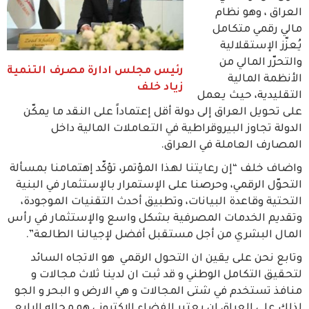
العراق ، وهو نظام
مالي رقمي متكامل
يُعزّز الإستقلالية
والتحرّر المالي من
رئيس مجلس ادارة مصرف التنمية
الأنظمة المالية
زياد خلف
التقليدية، حيث يعمل
على تحويل العراق إلى دولة أقل إعتماداً على النقد ما يمكّن
الدولة تجاوز البيروقراطية في التعاملات المالية داخل
المصارف العاملة في العراق.
واضاف خلف “إن رعايتنا لهذا المؤتمر، تؤكّد إهتمامنا بمسألة
التحوّل الرقمي، وحرصنا على الإستمرار بالإستثمار في البنية
التحتية وقاعدة البيانات، وتطبيق أحدث التقنيات الموجودة،
وتقديم الخدمات المصرفية بشكل واسع والإستثمار في رأس
المال البشري من أجل مستقبل أفضل لإجيالنا الطالعة”.
وتابع نحن على يقين ان التحول الرقمي هو الاتجاه السائد
لتحقيق التكامل الوطني و قد ثبت ان لدينا ثلاث مجالات و
منافذ تستخدم في شتى المجالات و هي الارض و البحر و الجو
لذلك على العراق ان يعتبر الفضاء الاكتروني هو مجاله الرابع