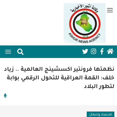
تجاوز
إلى
قائمة
المحتوى
جانبية
الرئيسي
الرئيسية
ggle
Social
ation
سياسية
Media:
نظمتها فرونتير اكسشينج العالمية .. زياد
اقتصاد واعمال
Header
خلف: القمة العراقية للتحول الرقمي بوابة
لتطور البلاد
امنية
رياضة
فن وثقافة
اقتصاد واعمال