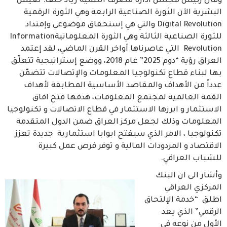
وقال رئيس مجلس ادارة مصرف التنمية زياد خلف: تعيش
البشرية الآن الثورة الصناعية الرابعة وهي الثورة الرقمية
Digital Revolution والتي هي إستحقاق موضوعي وإمتداد
للثورة الصناعية الثالثة وهي الثورة المعلوماتيةInformation
Revolution التي عاصرناها أواخر القرن الماضي، لقد إعتمد
العراق رؤية “دوم 2025” عام 2018، ووضع إستراتيجية تتعلّق
بها لبناء قطاع تكنولوجيا المعلومات والإتصالات تتضمّن
عدداً من الأهداف والمقاصد الأساسية المطابقة لأهداف
القمة العالمية لمجتمع المعلومات، هدفها فتح افاق
الاستثمار و ابرزها الاستثمار في قطاع الاتصالات و تكنولوجيا
المعلومات وذلك لجعل مركز العراق ضمن الدول المتقدمة
تكنولوجيا ، الامر الذي سيفتح ابوابا استثمارية جديدة تعزز
الاقتصاد و المردودات المالية و توفر فرص عمل كبيرة
للشباب العراقي.
وأشار الى ان البنك
المركزي العراقي
اطلق “خدمة الإلتحاق
الرقمي” الذي يعد
الأول من نوعه في