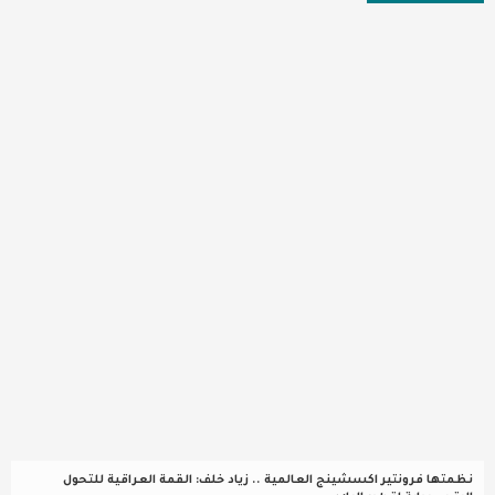
عربية ودولية
تقنيات
تحقيقات صحفية
مقالات
عامة ومنوعات
طب وصحة
نظمتها فرونتير اكسشينج العالمية .. زياد خلف: القمة العراقية للتحول