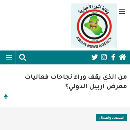
تجاوز
إلى
قائمة
المحتوى
جانبية
الرئيسي
الرئيسية
ggle
Social
ation
سياسية
Media:
من الذي يقف وراء نجاحات فعاليات
اقتصاد واعمال
Header
معرض اربيل الدولي؟
امنية
رياضة
اقتصاد واعمال
فن وثقافة