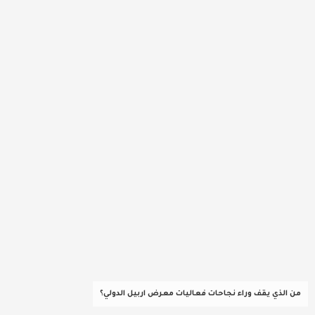
عربية ودولية
تقنيات
تحقيقات صحفية
مقالات
عامة ومنوعات
طب وصحة
من الذي يقف وراء نجاحات فعاليات معرض اربيل الدولي؟