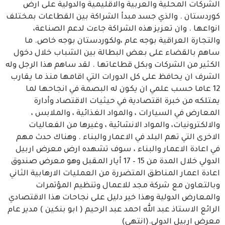
الشركات المحلية والعربية والاقليمية والدولية على ارض
كوردستان . والذي جسد مبدأ الشراكة بين القطاعات بمختلف
انواعها . وان تعزيز هذه الشراكة جاءت لدعم الصناعة،
والتجارة العراقية بوجه عام ،ولكوردستان بوجه خاص. ما
ساهم بالقضاء على بعض البطالة بين الشباب خلال دخول
الكثير من الشركات وبكل قطاعاتها . لقد ساهم هذا الرجل وله
الشرف ان يحافظ على كل الدورات التي اقامها منذ ما يقارب
12 عاما حسب علمي ان يكون له البصمة في انجاحها لما
يمتلكه من خبرة اقتصادية في حيثيات الاقتصاد وأدارة
المعارض في السيارات ، والمواد الغذائية ، والملابس ،
والالكترونيات، والمواد الانشائية ، وغيرها من الفعاليات
الاخرى التي تهم البلد في الاعمار والبناء . وهناك حدث مهم
في اعادة الاعمار والبناء ، سوف تشهده ارض معرض اربيل
الدولي خلال المدة من 15 – 17 أيار المقبل وهو معرض صندوق
اعادة اعمار المناطق المتضررة من العمليات الارهابية الثاني
وبالتعاون مع شركة مجد للاعمال وتنظيم المؤتمرات
والمعارض الدولية وهذا خير دليل على نجاحات هذا الاقتصادي
الرائع الاستاذ عبد الله احمد عبد الرحيم ( ابو بنكين ) مدير عام
معرض اربيل الدولي.(انتهى)