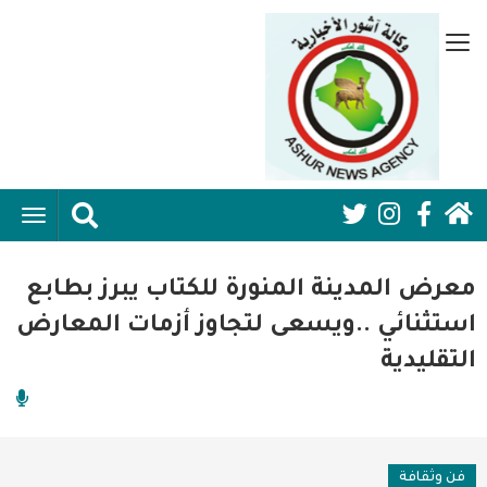
تجاوز
إلى
قائمة
المحتوى
جانبية
الرئيسي
الرئيسية
ggle
Social
ation
سياسية
Media:
معرض المدينة المنورة للكتاب يبرز بطابع
اقتصاد واعمال
Header
استثنائي ..ويسعى لتجاوز أزمات المعارض
التقليدية
امنية
رياضة
فن وثقافة
فن وثقافة