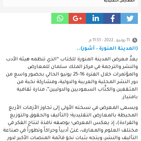
المعارض التقليدية
11 يونيو , 2022 - 11:51 م
(المدينة المنورة – آشور)..
يعدُّ معرض المدينة المنورة للكتاب “الذي تنظمه هيئة الأدب
والنشر والترجمة في مركز الملك سلمان للمعارض
والمؤتمرات خلال الفترة 16-25 يونيو الحالي بحضور واسع من
دور النشر المحلية والعربية والدولية، ومشاركة نخبة من
المثقفين والكتَّاب السعوديين والدوليين”، منارة ثقافية
بامتياز.
ويسعى المعرض في نسخته الأولى إلى تجاوز الأزمات الأربع
المحيطة بالمعارض التقليدية؛ (التأليف والحقوق والتوزيع
والقراءة)، إذ يعكس المعرض؛ بوصفه نافذة لنتاج الفكر في
مختلف العلوم والمعارف، غنىً أدبياً وحراكاً وتطوراً في صناعة
التأليف والنشر، ويتجه بثبات نحو قائمة المنصات الأكبر لدور