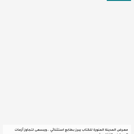
عربية ودولية
تقنيات
تحقيقات صحفية
مقالات
عامة ومنوعات
طب وصحة
معرض المدينة المنورة للكتاب يبرز بطابع استثنائي ..ويسعى لتجاوز أزمات