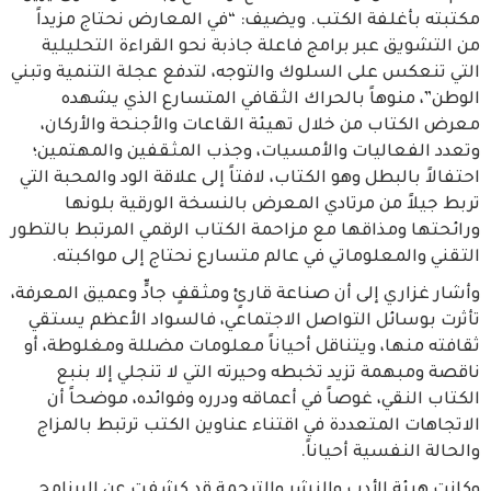
مكتبته بأغلفة الكتب. ويضيف: “في المعارض نحتاج مزيداً
من التشويق عبر برامج فاعلة جاذبة نحو القراءة التحليلية
التي تنعكس على السلوك والتوجه، لتدفع عجلة التنمية وتبني
الوطن”، منوهاً بالحراك الثقافي المتسارع الذي يشهده
معرض الكتاب من خلال تهيئة القاعات والأجنحة والأركان،
وتعدد الفعاليات والأمسيات، وجذب المثقفين والمهتمين؛
احتفالاً بالبطل وهو الكتاب، لافتاً إلى علاقة الود والمحبة التي
تربط جيلاً من مرتادي المعرض بالنسخة الورقية بلونها
ورائحتها ومذاقها مع مزاحمة الكتاب الرقمي المرتبط بالتطور
التقني والمعلوماتي في عالم متسارع نحتاج إلى مواكبته.
وأشار غزاري إلى أن صناعة قارئٍ ومثقفٍ جادٍّ وعميق المعرفة،
تأثرت بوسائل التواصل الاجتماعي، فالسواد الأعظم يستقي
ثقافته منها، ويتناقل أحياناً معلومات مضللة ومغلوطة، أو
ناقصة ومبهمة تزيد تخبطه وحيرته التي لا تنجلي إلا بنبع
الكتاب النقي، غوصاً في أعماقه ودرره وفوائده، موضحاً أن
الاتجاهات المتعددة في اقتناء عناوين الكتب ترتبط بالمزاج
والحالة النفسية أحياناً.
وكانت هيئة الأدب والنشر والترجمة قد كشفت عن البرنامج