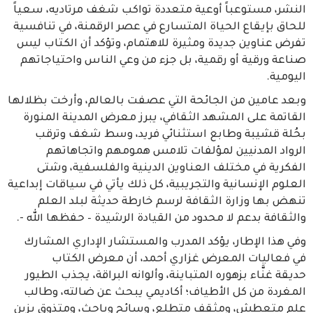
النشر، مستوعباً أوعية متعددة تواكب شغف مرتاديه، سعياً
للحاق بإيقاع الحياة المتسارع في عصر الرقمنة، في تنافسية
تفرض عناوين جديدة ومثيرة للاهتمام، وتؤكد أن الكتاب ليس
صناعة ورقية أو رقمية، بل جزء من وعي الناس واحتياجاتهم
اليومية.
وبعد عامين من الجائحة التي عصفت بالعالم، وأرخت بظلالها
القاتمة على المشهد الثقافي، يبرز معرض المدينة المنورة
بحُلة قشيبة وطابع استثنائي فريد، وسط شغف وترقب
الرواد المدنيين لمؤلفات تلامس همومهم واتجاهاتهم
الفكرية في مختلف العناوين الدينية والفلسفية، وشتى
العلوم الإنسانية والتجريبية، كل ذلك يأتي في سياقات إبداعية
تنهض بها وزارة الثقافة لرسم خارطة حديثة لبلد العلم
والثقافة بدعم لا محدود من القيادة الرشيدة – حفظها الله -.
وفي هذا الإطار، يؤكد المدرب والمستشار الإداري المشارك
في فعاليات المعرض غزاري أحمد، أن معرض الكتاب
حديقة غنَّاء بزهوره المتباينة، وألوانه البراقة، يجذب الطيور
المغردة من كل الأطياف؛ أكاديمي يبحث عن ضالته، وطالب
علم متعطش، ومثقف متطلع، وسائح وباحث، ومتذوق يزين