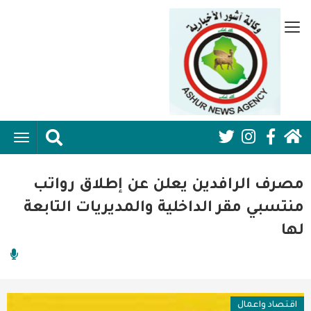
تجاوز
إلى
قائمة
المحتوى
جانبية
الرئيسي
الرئيسية
ggle
Social
ation
سياسية
Media:
مصرف الرافدين يعلن عن إطلاق رواتب
اقتصاد واعمال
Header
منتسبي مقر الداخلية والمديريات التابعة
لها
امنية
رياضة
فن وثقافة
اقتصاد واعمال