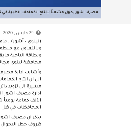
مصرف اشور يمول مشغلاً لإنتاج الكمامات الطبية في ن
29 مارس , 2020 - 11:23 ص
(نينوى – آشور).. قا
وبالتعاون مع منظمة 
محافظة نينوى مجاناً
وأشارت ادارة مصرف اش
الى ان انتاج الكمام
مشيرة الى تزويد دائر
الآلف كمامة يومياً 
المحافظات في ظل الظ
يذكر ان مصرف اشور ق
ظروف حظر التجوال وا