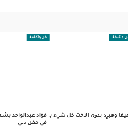
فة
فن وثقافة
وهبي: بدﻭﻥ اﻷﺧﺖ ﻛﻞ ﺷﻲء ﻳﻔﻘﺪ ﻟﻮنه
فؤاد عبدالواحد يشعل مش
في حفل دبي