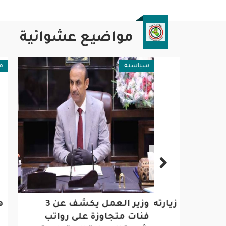
مواضيع عشوائية
سياسية
فن وثقا
تتم زيارته إلى الجمهورية
وزير العمل يكشف عن 3
هيفا 
فئات متجاوزة على رواتب