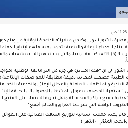
ينوى
م مصرف اشور الدولي وضمن مبادراته الداعمة للوقاية من وباء كو
ابناء الحدباء للإغاثة والتنمية بتمويل مشغلهم لإنتاج الكمام
وبطاقة انتاجية مايقرب الـ(5) الآلف كمامة يومياً، والتي يتم تجهيز المستشفيا
.
ور إلى ان “هذه المبادرة هي جزء من التزاماتها الوطنية لمواجهة
ات الطبية خضعت لمعايير دقيقة مطابقة للمواصفات الإنتاجية ف
ة البلدية والمنظمات العاملة بالمجال الإغاثي والخدمية بالكمام
لتغطية جميع مراكز المحافظة ونقل تجربة الاعتماد على المنتج ا
روف الراهنة التي يمر بها العراق والعالم أجمع”.
ام بعدة حملات إنسانية لتوزيع السلات الغذائية على العوائل 
لحجر المنزلي .(انتهى)