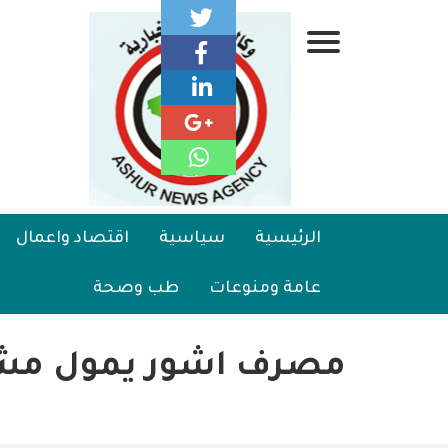
تجاوز
إلى
قائمة
المحتوى
الرئيسي
جانبية
الرئيسية
Main
الرئيسية
سياسية
اقتصاد واعمال
سياسية
navigation
عامة ومنوعات
طب وصحة
اقتصاد واعمال
امنية
مصرف اشور يمول مشغلا
رياضة