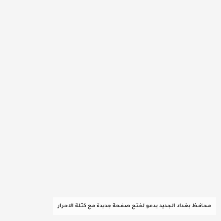
عربية ودولية
تقنيات
تحقيقات صحفية
مقالات
عامة ومنوعات
طب وصحة
محافظ بغداد الجديد يدعو لفتح صفحة جديدة مع كتلة الاحرار