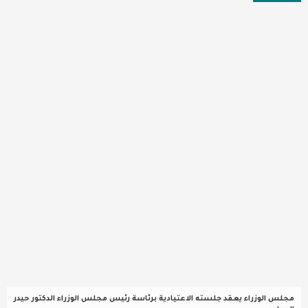
عربية ودولية
تقنيات
تحقيقات صحفية
مقالات
عامة ومنوعات
طب وصحة
مجلس الوزراء يعقد جلسته الاعتيادية برئاسة رئيس مجلس الوزراء الدكتور حيدر