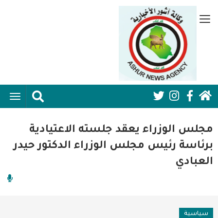
تجاوز
إلى
قائمة
المحتوى
جانبية
الرئيسي
الرئيسية
ggle
Social
ation
سياسية
Media:
مجلس الوزراء يعقد جلسته الاعتيادية
اقتصاد واعمال
Header
برئاسة رئيس مجلس الوزراء الدكتور حيدر
العبادي
امنية
رياضة
فن وثقافة
سياسية