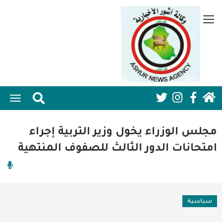
تجاوز
إلى
قائمة
المحتوى
جانبية
الرئيسي
الرئيسية
ggle
Social
ation
سياسية
Media:
مجلس الوزراء يخول وزير التربية إجراء
اقتصاد واعمال
Header
امتحانات الدور الثالث للصفوف المنتهية
امنية
رياضة
سياسية
فن وثقافة