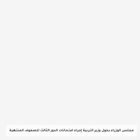
عربية ودولية
تقنيات
تحقيقات صحفية
مقالات
عامة ومنوعات
طب وصحة
مجلس الوزراء يخول وزير التربية إجراء امتحانات الدور الثالث للصفوف المنتهية