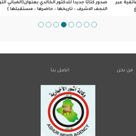
صدور كتابًا جديدا للدكتور الخالدي بعنوان(المباني التراثية في
النجف الاشرف – تاريخها – حاضرها – مستقبلها )
من نحن
اتصل بنا
Footer