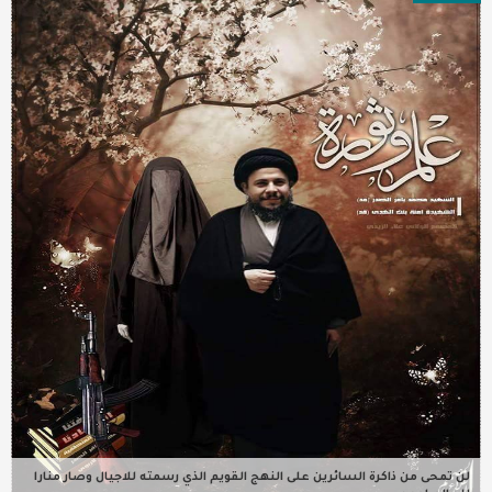
عربية ودولية
تقنيات
تحقيقات صحفية
مقالات
عامة ومنوعات
طب وصحة
لن تمحى من ذاكرة السائرين على النهج القويم الذي رسمته للاجيال وصار منارا