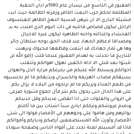
المقبور في التاسع من نيسان عام 1980م ابان الحقبة
المظلمة لحكم حزب البعث الكافر وزمرته الظالمة حيث ابت
مشيئة الباري الا ان تبرهن قدسية النهج الطاهر للفيلسوف
الراحل ليكون قصاص قاتليه في ذات اليوم الذي امتدت به يد
الفحشاء واغتالته واخته الطاهرة ليكون عبرة للاجيال
ومصداقا لاعظم الجهاد عند قذف الحق بوجه سلطان جائر
وها هي ثمار جهادك قد اينعت وقطفها محبوك وبرهنت
للتاريخ ما تحدثت به لهدام المقبور عندما قلت ((فو الله لن
تلبثوا بعد قتلي الا اذلة خائفين تهول اهوالكم وتتقلب
احوالكم ويسلط الله عليكم من يجرعكم مرارة الذل والهوان
يسيقكم مصاب الهزيمة والخسران ويذيقكم ما لم تحتسبوه
من طعم العناء ويريكم ما لم ترتجوه من البلاء لا يزال بكم
على هذا الحال حتى يحول بكم شر فأل جموع مثبورة صرعى
في الروابي والفلوات حتى اذا انقضى عديدكم وقل حديدكم
ودمدم عروشكم وترككم ايادي سبأ اشتات بين ما أكلتم
بواترهم ومن هاموا على وجوههم في الأمصار فولوا الى شتى
الأمصار وأورث الله المستضعفين أرضكم ودياركم وأموالكم
فاذا قد أمسيتم لعنة تجدد على أفواه الناس وصفحة سوداء