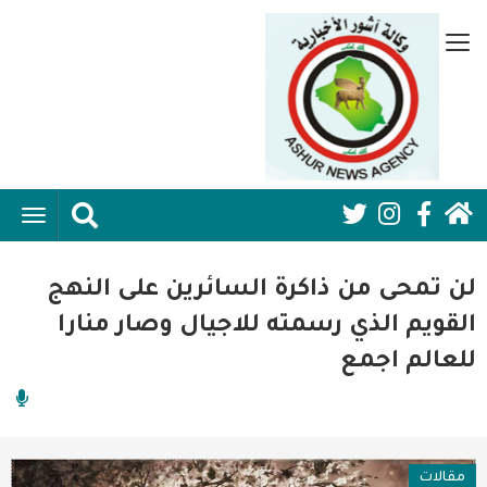
تجاوز
إلى
قائمة
المحتوى
جانبية
الرئيسي
الرئيسية
ggle
Social
ation
سياسية
Media:
لن تمحى من ذاكرة السائرين على النهج
اقتصاد واعمال
Header
القويم الذي رسمته للاجيال وصار منارا
للعالم اجمع
امنية
رياضة
فن وثقافة
مقالات