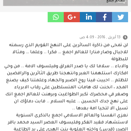
للعالم اجمع
13 أبريل , 2016 - 4:09 ص
لن تمحى من ذاكرة السائرين على النهج القويم الذي رسمته
للاجيال وصار منارا للعالم اجمع … فكرا .. وعلما … ومثالا
للبطولة
والاباء .. سلاما لك يا صدر العراق وفيلسوف الامة .. من وحي
افكارك استلهمنا العبر وانتهجنا طريق الثائرين والرافضين
للظلم .. احييت فينا روح الصبر والجهاد وعلمتنا كيف يصنع
المجد ، انحنت لك هامات المتسلطين على رقاب الابرياء
وصغر في محضرك تكبر الطواغيت وبرهنت للعالم اجمع انك
على نهج جدك الحسين .. عليه السلام .. فابت دماؤك ان
تسيل الا لتحيا امة بعدها ..
نعزي انفس
نا والعالم الاسلامي اجمع بالذكرى السنوية
لاستشهاد فقيد الفكر وفليسوف العصر السيد محمد باقر
الصدر (قدس) واخته العلوية بنت الهدى على يد الطاغية