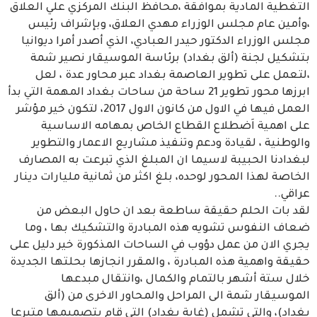
التغطية المادية بموافقة ،محافظ البنك المركزي علي العلاق
،وأمين عام مجلس الوزراء مهدي العلاق، وبإشراف رئيس
مجلس الوزراء الدكتور حيدر العبادي، الذي أصدر أمرا ديوانيا
بتشكيل لجنة (ألق بغداد) برئاسة الموسيقار نصير شمة
،لتعمل على تطوير العاصمة بغداد عبر محاور عدة ، لعل
ابرزها محور تطوير 21 ساحة من ساحات بغداد المهمة التي بدأ
العمل فيها في الاول من كانون الاول 2017، لتكون خير مؤشر
على اهمية اَضطلاع القطاع الخاص بمهامه الاساسية
والوطنية ، لقيادة ودعم وتنفيذ مشاريع الاعمار والتطوير
لبغدادنا الحبيبة لاسيما ان المبلغ الذي تبرعت به المصارف
الخاصة لهذا المحور لوحده، بلغ اكثر من ثمانية مليارات دينار
عراقي..
لقد بات الحلم حقيقة ساطعة بعد ان حاول البعض من
ضعاف النفوس تشويه هذه المبادرة والتشكيك بها ، وما
يجري الان من عمل دؤوب في الساحات المذكورة خير دليل على
حقيقة واهمية هذه المبادرة ، والمقرر انجازها بحلتها الجديدة
خلال ستة أشهر بالتمام والكمال ،وانتقال مبدعها
الموسيقار شمة الى المراحل والمحاور الاخرى من (ألق
بغداد)، والتي تشمل (غابة بغداد) التي قام بتصميمها متبرعا