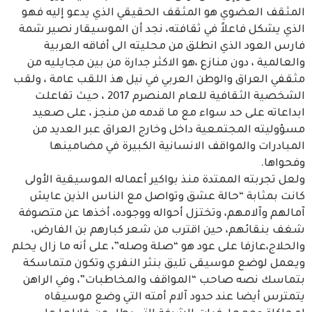
المثقف العضوي هو المثقف الحقيقي الذي يدعو إليه فهو
الذي يشكل فاعلاً في ثقافته، نجد أن الموسيقار نصير شمة
فارس العود الذي انطلق من محليته الى أفاقه العربية
والعالمية ، دون منازع ،هو الاكثر جدارة من بين مجايليه من
مثقفي العراق والوطن العربي في نيل هذ اللقب عامة ، ولقب
الشخصية الثقافية للعام المنصرم 2017 ، حيث تفاعلت
ابداعاته على حد سواء مع ما قدمه من منجز ، على صعيد
مسؤوليته المجتمعية داخل وخارج العراق عبر العديد من
المبادرات والمواقف الانسانية الكبيرة في مضامينها
وفحواها.
ولعل تجربته الممتدة منذ بواكير أعماله الموسيقية الأولى
كانت بمثابة “حالة عشق وتواصل مع الناس الذين عايش
آمالهم وآلامهم، وتختزل أحواله ووجوده، أخذها عن متصوفة
شغف بنقائهم، حين اقترب من شعر كبارهم بن الفارض،
والحلاج،عازفا على عود هو “صلة وصله”، على أنه ما زال يحلم
ويعمل لوضع موسيقى تليق بنثر النفري وتكون متماسكة
بتماسك نصه صاحب “المواقف والمخاطبات”، وفي الراهن
يتمترس أيضا عند حدود آلام أمته التي وضع موسيقاه