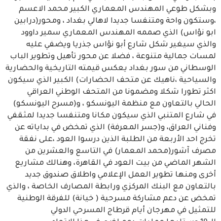
وبشكل طوعي المهندس المعماري الكبير محمد الاعسم
،وستكون واحة ومتنفسا جديدا لاهالي بغداد ، ومحور(درابين
ابو نؤاس) الذي صممه المهندس المعماري سمير داوود
والذي سيغير شكل شارع أبو نؤاس جذريا ويضفي عليه
لمسات جمالية متنوعة ، فضلا عن محور تأهيل وتطوير الباب
الوسطاني من سور بغداد يعكس قيمته التاريخية والحضارية
والسياحية ،ناهيك عن متحف الحضارات) الكبير الذي سيكون
اكثر تطورا شكلا ومضمونا من المتحف الوطني العراقي
الحالي بالتعاون مع منظمة اليونسكو ، و(مسرح اليونسكو)
في شارع المتنبي الذي سيكون مكانا ومتنفسا جديدا لمثقفي
وفناني العراق، و(جسر المعرفة) الذي تمخض في بداياته عن
تخرج احد الأربعة من الطلبة الذين درسوا العود ،على نفقة
مصرف آشور(محمد المعمار) في التاسع والعشرين من
الشهر الماضي من بيت العود في القاهرة، وهنالك مشاريع
أخرى ومنها تطوير العمل الإعلامي واطلاق صندوق جديد
بالتعاون مع البنك المركزي ورابطة المصارف الخاصة ، والذي
تمخض عن دعم مشاركة مسرحية ( خيانة) للفرقة الوطنية
للتمثيل في مهرجان أيام قرطاج المسرحي الدولي