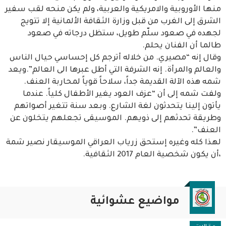
منها الأوروبية والامريكية والعربية، ولم يكن منحه لقب سفير
الشرق إلى الغرب من قبل وزارة الثقافة الألمانية إلا تتويج
لجهده في صعود سلّم طويل، ستظل درجاته في صعود
طالما أن الفنان يحلم.
وقال إنه “مصيري. من خلاله أترجم كل إحساسي حيال الناس
والعالم والمرأة. إنه الشرفة التي أطل عبرها الى العالم”.ويعد
شمه هذه الآلة القديمة جداً، سلاحاً قوياً لمحاربة العنف.
ولفت شمه إلى أن “عزف العود يغير الأطفال كلياً. عندما
يأتون إلينا يتحدثون لغة الشارع. وبعد سنة تتغير أصواتهم
وطريقة تحدثهم إلى ذويهم. الموسيقى تجعلهم يتخلون عن
العنف”.
لهذا كله وغيره إستحق زرياب العراقي الموسيقار نصير شمة
،أن يكون شخصية العام 2017 الثقافية.
مواضيع عشوائية