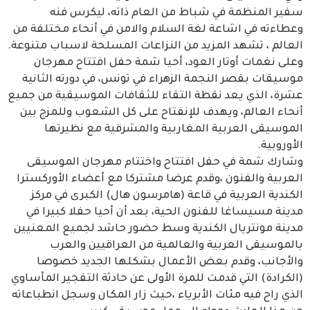
سفير المنظمة في شباط من العام ذاته، ليكرس فنه
وعطاءته في اشاعة لغة السلام والامن في أنحاء مختلفة من
العالم ، تشهد المزيد من النزاعات المسلحة لاسباب متنوعة.
وعلى نغمات أوتار العود، أحيا شمة حفل افتتاح مهرجان
موسيقات بقصر النجمة الزهراء في تونس، في دورته الثانية
عشرة، الذي يعد نقطة التقاء للثقافات الموسيقية من جميع
أنحاء العالم، ويهدف للإنفتاح على كل الشعوب وللمزج بين
الموسيقى العربية المغاربية والمشرقية مع نظيرتها
الأوروبية.
وشارك شمة في حفل افتتاح واختتام مهرجان الموسيقى
العربية والفنون ،وقدم عرضا مشتركا مع أعضاء الأوركسترا
الكندية العربية في قاعة (هامرسون هال) الكبرى في مركز
مدينة مسيساغا للفنون الحية، بعد أن أحيا حفلا كبيرا في
مدينة مونتريال الكندية وسط حضور حاشد لجميع المعنيين
بالموسيقى العربية والعالمية من العراقيين والعرب
والأجانب، وقدم بعض الأعمال بشكلها الجديد خصوصا
(الكرادة) التي قدمت للمرة الأولى عن حادثة التفجير المأساوي
الذي راح فيه مئات الأبرياء ،حيث زار المكان وسجل انطباعاته