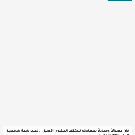
عربية ودولية
تقنيات
تحقيقات صحفية
مقالات
عامة ومنوعات
طب وصحة
كان مصداقاً ومعادلاً بعطاءاته للمثقف العضوي الأصيل .. نصير شمة شخصية