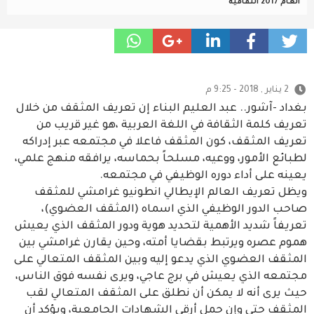
العام 2017 الثقافية
2 يناير , 2018 - 9:25 م
بغداد -آشور.. عبد العليم البناء إن تعريف المثقف من خلال
تعريف كلمة الثقافة في اللغة العربية ،هو غير قريب من
تعريف المثقف، كون المثقف فاعلا في مجتمعه عبر إدراكه
لطبائع الأمور، ووعيه، مسلحاً بحماسه، يرافقه منهج علمي،
يعينه على أداء دوره الوظيفي في مجتمعه.
ويظل تعريف العالم الإيطالي انطونيو غرامشي للمثقف
صاحب الدور الوظيفي الذي اسماه (المثقف العضوي)،
تعريفاً شديد الأهمية لتحديد هوية ودور المثقف الذي يعيش
هموم عصره ويرتبط بقضايا أمته، وحين يقارن غرامشي بين
المثقف العضوي الذي يدعو إليه وبين المثقف المتعالي على
مجتمعه الذي يعيش في برج عاجي، ويرى نفسه فوق الناس،
حيث يرى أنه لا يمكن أن نطلق على المثقف المتعالي لقب
المثقف حتى وإن حمل أرقى الشهادات الجامعية، ويؤكد أن