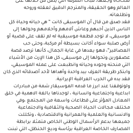
لمحاكاة وجعها، فبات الشرفة التي يطل من خلالها على
العالم وهو الحقيقة، والمترجم الدقيق لعقله وروحه
وتطلعاته.
فقد صدق من قال أن الموسيقى كانت ” هي حياته وحياة كل
الناس الذين أحبهم وعاش آلامهم وأحلامهم وحولها إلى
موسيقى، لا توجد قطعة موسيقية له لم تقف على قضية أو
أرض صلبة سواء أكانت بسيطة أم مركبة، وحتى حب
العصافير”، فهو يعدها في غاية الجمال، كأنها ترصد قصة
عصفورين وتحولها إلى موسيقى، كل هذا الإرث من الأشياء
التي منحته وجوده وحياته وانطبعت على عمله الموسيقي،
وابتكر طريقة العزف بيد واحدة وأهداها لأحد أصدقائه الذي كان
فقد يده في الحرب العراقية الإيرانية.
ولوتوقفنا عند ابرز ما قدمه الموسيقار شمة من مبادرات
ابداعية واجتماعية وانسانية ، لوجدناها بالغة الاهمية في خلق
المعادل المؤثر على قطاعات واسعة من المجتمع ،وفي
مختلف مجالات الحياة الصحية والثقافية والاجتماعية
والانسانية والعلمية والعمرانية والاقتصادية ، وتكللت
جميعها بدعم الرأسمال الوطني الخاص متمثلا برابطة
المصارف الخاصة العراقية برئاسة وديع الحنظل، التي تبنت