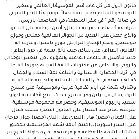
كانون الاول من كل عام، قدم الموسيقارالعالمي وسفير
اليونسكو للسلام نصير شمة حفلاً موسيقيًا للجاز الشرقي
في صالة رقم 1 في مقر المنظمة، في العاصمة باريس ،
بمرافقة أعضاء مجموعة جلوبال: أمين بوحافة على البيانو،
والذي حصل على العديد من الجوائز العالمية كملحن وموزع
موسيقي، ونجم الإيقاع البرازيلي جورج باسيرا، وعازف آلة
القانون العراقي علي شاكر، حيث تألق شمة في خرق ابداعي
جديد لتأصيل الابداعات الفاعلة والمؤثرة ، في التعبير الوجداني
والروحي والابداعي عن مكنونات اللغة العربية ودورها الفاعل
في اثراء الحضارة الانسانية واشاعة لغة السلام والجمال ،
كما هو عهده في كل المحافل المحلية والعربية والعالمية.
وشارك شمة في أيام ثقافية عربية وموسيقية على مسرح
البوليزسال في برلين وهو مسرح حديث يتبع لأكاديمية ادوارد
سعيد بارنبوم الموسيقية، وحضر مع مجموعة موسيقية
شرقية: صابر عبد الستار على القانون (مصر) سعيد كمال
على الكمان (مصر) هاني البدري على الناي (مصر) جوان فرحان
على الساز (سوريا).واختتم أيامه شمة الموسيقية بحضور
مشترك لشمه وللعظمة مع فرقتيهما في محاولة للمزج بين