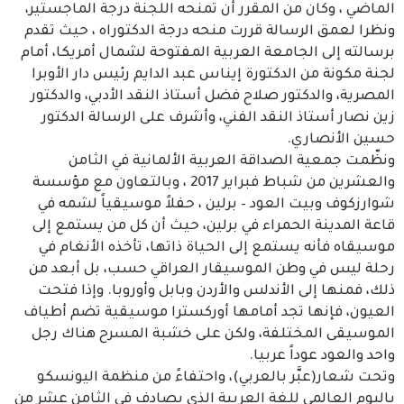
الماضي ، وكان من المقرر أن تمنحه اللجنة درجة الماجستير،
ونظرا لعمق الرسالة قررت منحه درجة الدكتوراه ، حيث تقدم
برسالته إلى الجامعة العربية المفتوحة لشمال أمريكا، أمام
لجنة مكونة من الدكتورة إيناس عبد الدايم رئيس دار الأوبرا
المصرية، والدكتور صلاح فضل أستاذ النقد الأدبي، والدكتور
زين نصار أستاذ النقد الفني، وأشرف على الرسالة الدكتور
حسين الأنصاري.
ونظّمت جمعية الصداقة العربية الألمانية في الثامن
والعشرين من شباط فبراير 2017 ، وبالتعاون مع مؤسسة
شوارزكوف وبيت العود – برلين ، حفلاً موسيقياً لشمه في
قاعة المدينة الحمراء في برلين، حيث أن كل من يستمع إلى
موسيقاه فأنه يستمع إلى الحياة ذاتها، تأخذه الأنغام في
رحلة ليس في وطن الموسيقار العراقي حسب، بل أبعد من
ذلك، فمنها إلى الأندلس والأردن وبابل وأوروبا. وإذا فتحت
العيون، فإنها تجد أمامها أوركسترا موسيقية تضم أطياف
الموسيقى المختلفة، ولكن على خشبة المسرح هناك رجل
واحد والعود عوداً عربيا.
وتحت شعار(عبَّر بالعربي)، واحتفاءً من منظمة اليونسكو
باليوم العالمي للغة العربية الذي يصادف في الثامن عشر من