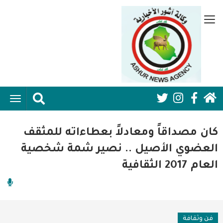
تجاوز
إلى
قائمة
المحتوى
جانبية
الرئيسي
الرئيسية
ggle
Social
ation
سياسية
Media:
كان مصداقاً ومعادلاً بعطاءاته للمثقف
اقتصاد واعمال
Header
العضوي الأصيل .. نصير شمة شخصية
العام 2017 الثقافية
امنية
رياضة
فن وثقافة
فن وثقافة