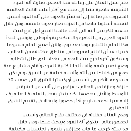
حلم عمل الفنان على رعايته منذ الصغر، صارت آلة العود
الشرقية حاضرة جنبا إلى جنب مع أكثر أغلب الآلات العالمية
المعروف ،فإضافة إلى أنه تميّز بالعزف على آلة العود أسس
لنفسه أسلوبا خاصا في العزف صار يعرف باسمه، ومن خلال
سعيه لتكريس آلته التي أحب عالميا افتتح أول فرع لبيت
العود العربي في القاهرة والاسكندرية وأبوظبي وتونس، ليبدأ
هذا الحلم بالتبلور يوما بعد يوم، والآن أصبح الحلم مشروعا
كبيرا بعد أن افتتح له فروعا في مناطق مختلفة من العالم ،
وسيكون آخرها فرع بيت العود في بغداد الذي طال انتظاره .
وضع نصير شمه وألف ألحانا كثيرة للعود، وأقام مشاريع عدة
جمع من خلالها بين آلته وآلات مختلفة من الشرق، ولم يكن
مشروعه الأخير في تأسيس أوركسترا الشرق التي ضمت 70
عازفة وعازفا من العالم ، يعزفون على آلات من الشرقين
الأوسط والأدنى بعضها يكاد يندثر بفعل العلمنة العالمية ،
إلا معبرا نحو مشاريع أكثر حضورا وايغالا في تقديم الشرق
الحضاري.
وقدم الفنان حفلاته في مختلف بقاع العالم، وأسس
لجمهورعالمي يتذوق آلة العود ويبحث عنها، ومن خلال
مدرسته خرجت عازفات وعازفين ينتمون لجنسيات مختلفة