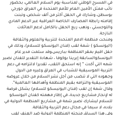
في المسرح الوطني لمناسبة يوم السلام العالمي، بحضور
نائب ممثل الأمين العام للأمم المتحدة في العراق جورجي
بوسطن، وشارك في الحفل أكثر من ألف شخص، وتبنت
إقامته رابطة المصارف الخاصة العراقية عبر الدعم المادي
واللوجستي ، وذهب ريع الحفل بالكامل لدعم العائلات
النازحة.
ومنحت منظمة الامم المتحدة للتربية والعلوم والثقافة
(اليونسكو ) شمة لقب (فنان اليونسكو للسلام)، وذلك في
حفل اقيم بمقر المنظمة بباريس،وقد سلمت مدير عام
اليونسكوالسابقة إيرينا بوكوفا ، شهادة التقدير للفنان نصير
شمه التي أكدت ” إنه استحق اللقب، تقديرا لالتزامه في دعم
التربية الموسيقية للشباب في العراق وغيره من الدول
وجهوده التي لا تنضب من أجل نشر السلام من خلال عروضه
الموسيقية والتزامه بقيم المنظمة وأهدافها العالمية”.
وقال شمة إن لقب (فنان اليونيسكو للسلام) يشكل فرصة
له لإنجاز مشاريع جديدة، في إطار مهمته كفنان اليونسكو
للسلام ليشارك نصير شمة في مشاريع المنظمة الدولية في
بلاده، لا سيما في مجال دعم التربية والثقافة.
وفي هذا السياق منحته المنظمة الدولية ضد العنف لفب