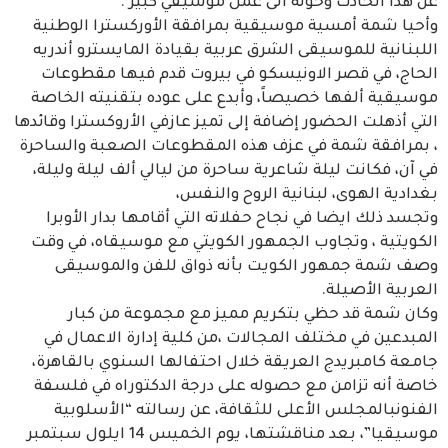
عن هذا الحادث وحوله الى عمل موسيقي كبير .
وأحيا شمة أمسية موسيقية بمرافقة الأوركسترا الوطنية
اللبنانية للموسيقى الشرق عربية بقيادة المايسترو أندريه
الحاج، في قصر الاونيسكو في بيروت قدم فيها مقطوعات
موسيقية ألفها خصيصاً، وأبدع على عوده بتقنيته الخاصة
التي أذهلت الحضور إضافة إلى تميز عازفي الأروكسترا وقائدها
، بمرافقة شمة في عزف هذه المقطوعات الصعبة والساحرة
في آن، فكانت ليلة شاعرية ساحرة من ليالي ألف ليلة وليلة،
بغدادية الهوى، لبنانية الروح والنفس،
وتجسد ذلك ايضا في نجاح حفلاته التي أقامها بدار الأوبرا
الكويتية ، وتجاوب الجمهور الكويتي مع موسيقاه، في وقت
وصف شمة جمهور الكويت بأنه ذواق للفن والموسيقى
العربية الأصيلة.
وكان شمة قد حظي بتكريم مميز مع مجموعة من كبار
المبدعين في مختلف المجالات ،من كلية إدارة الاعمال في
جامعة كامبريدج العريقة خلال احتفالها السنوي بالقاهرة،
خاصة أنه تزامن مع حصوله على درجة الدكتوراه في فلسفة
الفنونبالمجلس الأعلى للثقافة، عن رسالته “الأسلوبية
موسيقيا”، بعد مناقشتها، يوم الخميس 14 ايلول سبتمبر