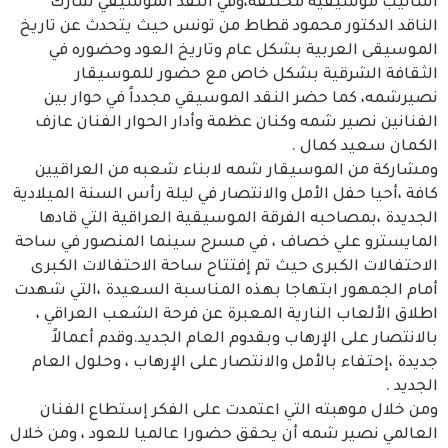
أساليب موسيقية مختلفة،وفي النقد الموسيقي شارك
الناقد الدكتور محمود قطاط من تونس حيث يتحدث عن تاريخ
الموسيقى العربية بشكل عام وتاريخ العود وحضوره في
الثقافة الشرقية بشكل خاص مع حضور للموسيقار
نصيرشمه، كما حضر النقد الموسيقي مجدداً في حوار بين
الفنانين نصير شمه وكنان عظمة وأدار الحوار الفنان عازف
الكمان سعيد كمال .
ومشاركة من الموسيقار شمه لابناء شعبه من العراقيين
كافة ،أحيا حفل الأمل والانتصار في ليلة رأس السنة الميلادية
الجديدة ،بمصاحبه الفرقة الموسيقية العراقية التي قادها
المايسترو علي خصاف ، في مسرح سينما المنصور في ساحة
الاحتفالات الكبرى حيث تم إفتتاح ساحة الاحتفالات الكبرى
أمام الجمهور ابتهاجا بهذه المناسبة السعيدة ،التي شهدت
اطلاق الألعاب النارية المعبرة عن فرحة الشعب العراقي ،
بالانتصار على الإرهاب وبقدوم العام الجديد.وقدم أعمالاً
جديدة ،إحتفاء بالأمل والانتصار على الإرهاب ، وحلول العام
الجديد .
ومن خلال موهبته التي اعتمدت على الفكر إستطاع الفنان
العالمي نصير شمه أن يحقق حضورا عالميا للعود ، ومن خلال