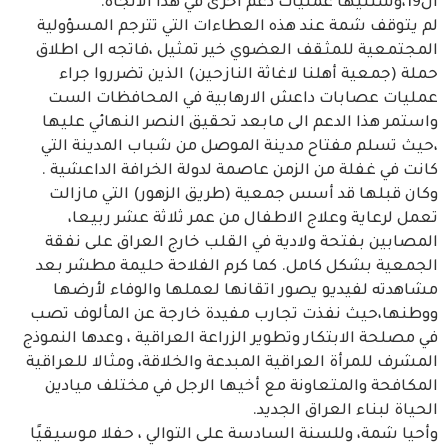
ال19،وستليها عمليات دعم اخرى في هذا الاتجاه.
لم يتوقف شمة عند هذه العطاءات التي تترجم المسؤولية
المجتمعية للمثقف العضوي خير تمثيل ،فاتجه الى اطلاق
حملة (جمعية أهلنا لاغاثة النازحين) الذين تضرروا جراء
عمليات عصابات داعش الارهابية في المحافظات الست
واستمر هذا الدعم الى مابعد تحقيق النصر النهائي عليها
،حيث تسلم مفتاح مدينة الموصل من شباب المدينة التي
كانت في غفلة من الزمن عاصمة لدولة الخرافة الداعشية .
وكان قبلها قد أسس جمعية (طريق الزهور) التي مازالت
تعمل لرعاية وعلاج الاطفال من عمر ثلاثة عشر ربيعا،
المصابين بفتحة ولادية في القلب خارج العراق على نفقة
الجمعية بشكل كامل. كما كرم الفلاحة حليمة مطشر بعد
مشاهدته لفيديو يصور اتقانها لعملها والوفاء لأرضها
ووطنها،حيث نفذت تجارب مفيدة خارجة عن المألوف تصب
في مصلحة الابتكار وتطوير الزراعة العراقية ، وعدها النموذج
المشرف للمرأة العراقية المبدعة والخلاقة، ومثالا للعراقية
المكافحة والمتعاونة مع أخيها الرجل في مختلف ميادين
الحياة لبناء العراق الجديد.
وأحيا شمة، وللسنة السادسة على التوالي ، حفلا موسيقيًا