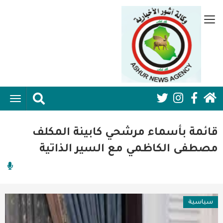
تجاوز
إلى
قائمة
المحتوى
جانبية
الرئيسي
الرئيسية
ggle
Social
ation
سياسية
Media:
قائمة بأسماء مرشحي كابينة المكلف
اقتصاد واعمال
Header
مصطفى الكاظمي مع السير الذاتية
امنية
رياضة
سياسية
فن وثقافة