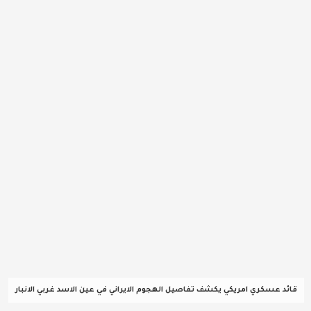
عربية ودولية
تقنيات
تحقيقات صحفية
مقالات
عامة ومنوعات
طب وصحة
قائد عسكري امريكي يكشف تفاصيل الهجوم الايراني في عين الاسد غربي الانبار