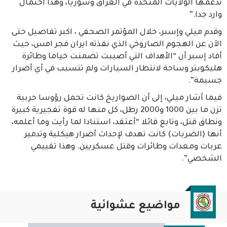
تدعمها الولايات المتحدة في العراق وسوريا، وهذا احتمال
وارد جدا.”
وقدم ميلي وإسبر، خلال المؤتمر الصحفي ، اكبر تفاصيل حتى
الآن عن الهجوم الصاروخي الذي نفذته ايران فجر امس، حيث
أفاد إسبر أن “الأهداف التي أصيبت تضمنت خياما وطائرة
هليكوبتر وساحة لانتظار السيارات ولم تتسبب في أي أضرار
جسيمة”.
فيما أشار ميلي، إلى أن الصواريخ كانت تحمل رؤوسا حربية
تزن ما بين 1000 و2000 رطل، كل منها له قوة تفجيرية كبيرة
ونطاق قتل، وتابع قائلا “أعتقد، استنادا لما رأيت وما أعلمه،
أنها (الضربات) كانت تهدف لإحداث أضرار هيكلية وتدمير
عربات ومعدات وطائرات وقتل عسكريين. وهذا تقييمي
الشخصي”.
مواضيع عشوائية