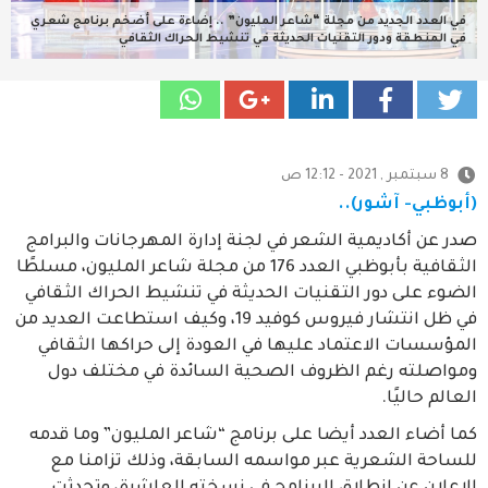
في العدد الجديد من مجلة “شاعر المليون” .. إضاءة على أضخم برنامج شعري
في المنطقة ودور التقنيات الحديثة في تنشيط الحراك الثقافي
8 سبتمبر , 2021 - 12:12 ص
(أبوظبي- آشور)..
صدر عن أكاديمية الشعر في لجنة إدارة المهرجانات والبرامج
الثقافية بأبوظبي العدد 176 من مجلة شاعر المليون، مسلطًا
الضوء على دور التقنيات الحديثة في تنشيط الحراك الثقافي
في ظل انتشار فيروس كوفيد 19، وكيف استطاعت العديد من
المؤسسات الاعتماد عليها في العودة إلى حراكها الثقافي
ومواصلته رغم الظروف الصحية السائدة في مختلف دول
العالم حاليًا.
كما أضاء العدد أيضا على برنامج “شاعر المليون” وما قدمه
للساحة الشعرية عبر مواسمه السابقة، وذلك تزامنا مع