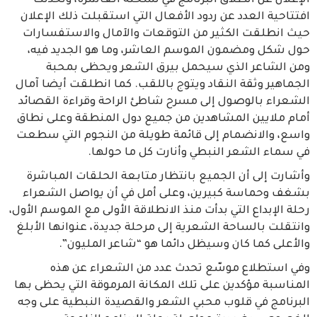
الإعلان عن انطلاق البرنامج في نسخته العاشرة، وتحدثت
افتتاحية العدد عن ردود الأفعال التي استقبلت ذلك الإعلان
حيث انطلقت الكثير من التوقعات والآمال والاستفسارات
حول شكل ومضمون الموسم العاشر، وما هو الجديد فيه،
ومن الشاعر الذي سيحمل بيرق الشعر ويحظى بمحبة
الجماهير وثقة النقاد ويتوج باللقب. كما انطلقت أيضا آمال
الشعراء بالوصول إلى مسرح شاطئ الراحة وقراءة القصائد
أمام ملايين المشاهدين من جميع دول المنطقة وعلى نطاق
واسع، والانضمام إلى قائمة طويلة من النجوم التي سطعت
في سماء الشعر النبطي وأنارت كل ما حولها.
وأشارت إلى أن الجميع بانتظار متابعة الحلقات المباشرة
بشغف وحماسة كبيرين، وعلى أمل في أن يواصل الشعراء
رحلة الإبداع التي بدأت منذ الانطلاقة الأولى مع الموسم الأول،
وانتقلت بالساحة الشعرية إلى مرحلة جديدة، عنوانها الأبلغ
والأعلى كما كان وسيظل دائما هو “شاعر المليون”.
وفي استطلاع موسّع تحدث عدد من الشعراء عن هذه
المناسبة مؤكدين على تلك المكانة المرموقة التي يحظى بها
البرنامج في قلوب محبي الشعر والقصيدة النبطية على وجه