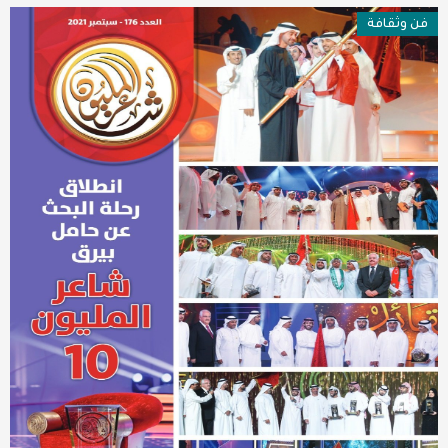
فن وثقافة
عربية ودولية
تقنيات
تحقيقات صحفية
مقالات
عامة ومنوعات
طب وصحة