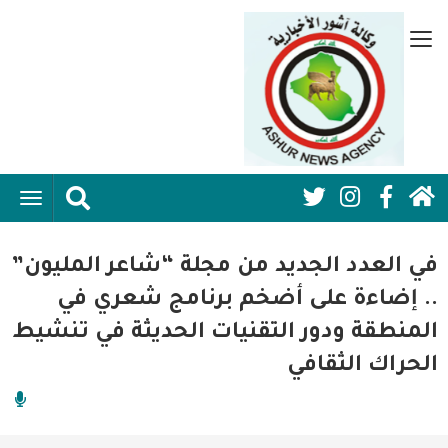
تجاوز
إلى
قائمة
المحتوى
جانبية
الرئيسي
الرئيسية
ggle
Social
ation
سياسية
Media:
في العدد الجديد من مجلة “شاعر المليون”
اقتصاد واعمال
Header
.. إضاءة على أضخم برنامج شعري في
المنطقة ودور التقنيات الحديثة في تنشيط
امنية
الحراك الثقافي
رياضة
فن وثقافة