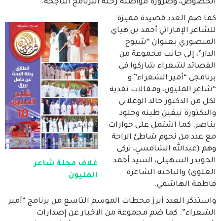
الخصوص، وضرورة مواصلة رحلة البرنامج الناجحة.
كما ضم العدد قصيدة مميزة
للشاعر الإماراتي أحمد بن هياي
المنصوري بعنوان “شيوخ
الدار”، إلى جانب مجموعة من
القصائد لشعراء شاركوا في
برنامجي “أمير الشعراء” و
“شاعر المليون، ومقالات نقدية
لكل من الدكتور خالد الوغلاني
والدكتورة نيفين طينه وخلود
بناصر. كما اشتمل على حوارات
مع عدد من نجوم شاطئ الراحة
وهم (عبدالله الشامسي، تركي
الحويدر السهيلي، السيد أحمد
غلاف مجلة شاعر
العلوي) والباحثة الشاعرة
المليون
فاطمة الهاشمي.
واستذكر العدد أبرز محطات الموسم التاسع من برنامج “أمير
الشعراء”. كما ضم مجموعة من الاخبار عن إصدارات