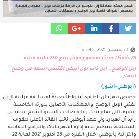
ضمن خطته الهادفة إلى التوسع في خارطة مزاينات الإبل ..مهرجان الظفرة
يخصص أشواطًا خاصة لإبل الوضح والمهجّنات الأصايل
23 سبتمبر , 2021 - 3:46 م
26 شوطًا جديدًا بمجموع جوائز يبلغ 250 جائزة قيمة
إبل الوضح.. إبل ذات لون أبيض اقتبس اسمه من وضح
النهار
(أبوظبي-آشور)
خصص مهرجان الظفرة أشواطاً جديدةً لمسابقة مزاينة الإبل
لفئتي الإبل الوضح والمهجّنات الأصايل بدورته الخامسة
عشرة، التي تقام تحت رعاية صاحب السمو الشيخ محمد بن
زايد آل نهيان، ولي عهد أبوظبي نائب القائد الأعلى للقوات
المسلحة، بتنظيم لجنة إدارة المهرجانات والبرامج الثقافية
والتراثية بأبوظبي، خلال الفترة من 28 أكتوبر 2021 لغاية 22