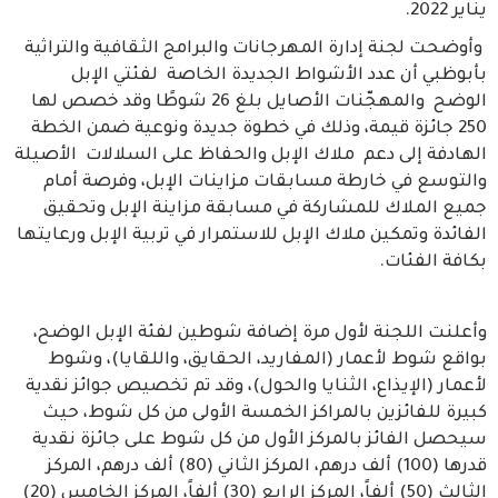
يناير 2022.
وأوضحت لجنة إدارة المهرجانات والبرامج الثقافية والتراثية
بأبوظبي أن عدد الأشواط الجديدة الخاصة لفئتي الإبل
الوضح والمهجّنات الأصايل بلغ 26 شوطًا وقد خصص لها
250 جائزة قيمة، وذلك في خطوة جديدة ونوعية ضمن الخطة
الهادفة إلى دعم ملاك الإبل والحفاظ على السلالات الأصيلة
والتوسع في خارطة مسابقات مزاينات الإبل، وفرصة أمام
جميع الملاك للمشاركة في مسابقة مزاينة الإبل وتحقيق
الفائدة وتمكين ملاك الإبل للاستمرار في تربية الإبل ورعايتها
بكافة الفئات.
وأعلنت اللجنة لأول مرة إضافة شوطين لفئة الإبل الوضح،
بواقع شوط لأعمار (المفاريد، الحقايق، واللقايا)، وشوط
لأعمار (الإيذاع، الثنايا والحول)، وقد تم تخصيص جوائز نقدية
كبيرة للفائزين بالمراكز الخمسة الأولى من كل شوط، حيث
سيحصل الفائز بالمركز الأول من كل شوط على جائزة نقدية
قدرها (100) ألف درهم، المركز الثاني (80) ألف درهم، المركز
الثالث (50) ألفاً، المركز الرابع (30) ألفاً، المركز الخامس (20)