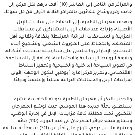
والمراكز من الثامن إلى العاشر (10) آلاف درهم لكل مركز، إلى
جانب رمز ووشاح للفائزين بالمراكز الثلاثة الأولى من كل شوط.
ويهدف مهرجان الظفرة، إلى الحفاظ على سلالات الإبل
الأصيلة، وزيادة عدد ملاك الإبل المشاركين في مسابقات
المزاينة والمسابقات التراثية المرتبطة بثقافة وتقاليد أهل
المنطقة، والحفـاظ علـى الموروث الشعبي، وتشجيع أبناء
المجتمع الإماراتي والخليجي على ممارسته بمختلف أشكاله،
وتقوية الروابط الإنسانية والاجتماعية، إضافة إلى المساهمة
في تطوير السياحة الداخلية والخليجية وتحفيز النشاط
الاقتصادي، وتعزيز مركز إمارة أبوظبي لتكون الوجهة الأولى
لمزاينات الإبل والفعاليات التراثية محلياً وإقليمياً ودوليًا.
والجدير بالذكر أن مهرجان الظفرة بدورته الخامسة عشرة
سينطلق بحلّة جديدة هذا الموسم، حيث توسّع المهرجان
لتنضوي تحت مظلته كافة مزاينات الإبل في إمارة أبوظبي،
وتتجاوز قيمة جوائز المهرجان في هذه الدورة، (110) مائة
وعشرة ملايين درهم، تتوزع على أكثر من (311) شوطاً لمسابقة