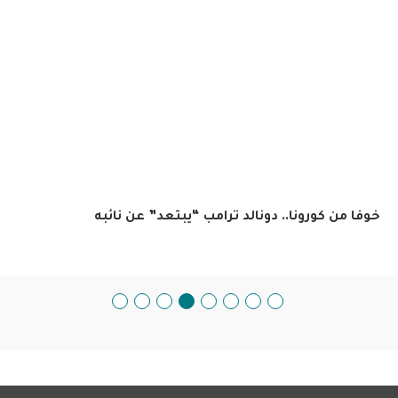
خوفا من كورونا.. دونالد ترامب “يبتعد” عن نائبه