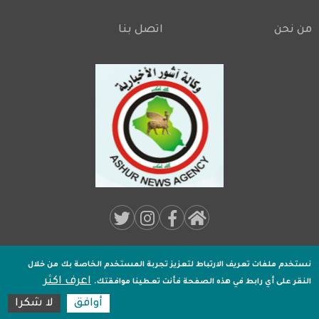
من نحن
اتصل بنا
Footer
Social
Media:
نستخدم ملفات تعريف الارتباط لتعزيز تجربة المستخدم الخاصة بك
من خلال
جميـع الحقوق محفوظة لـ
وكالة اشور الاخبارية
2020 .
اعرف اكثر
Footer
النقر على أي رابط في هذه الصفحة فأنت تعطينا موافقتك.
تصميم وتطوير
اكسل هوست
أوافق
لا شكرا
10:54:23
مكة المكرمة