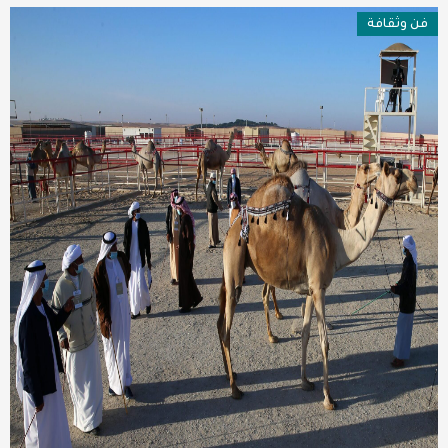
فن وثقافة
عربية ودولية
تقنيات
تحقيقات صحفية
مقالات
عامة ومنوعات
طب وصحة