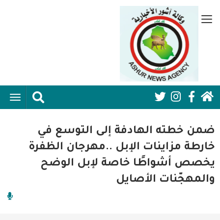
تجاوز
إلى
قائمة
المحتوى
جانبية
الرئيسي
الرئيسية
ggle
Social
ation
سياسية
Media:
ضمن خطته الهادفة إلى التوسع في
اقتصاد واعمال
Header
خارطة مزاينات الإبل ..مهرجان الظفرة
يخصص أشواطًا خاصة لإبل الوضح
امنية
والمهجّنات الأصايل
رياضة
فن وثقافة