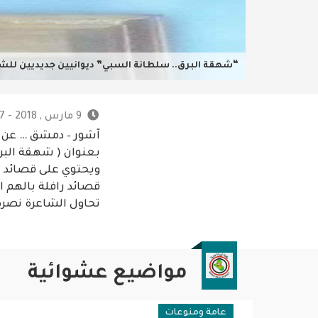
“شهقة البرق.. سلطانة السبي” ديوانيين جديديين للشا
9 مارس , 2018 - 6:27 م
آشور – دمشق … عن دا
بعنوان ( شهقة البر
ويحتوي على قصائد تم
قصائد رافلة بالهم ا
تحاول الشاعرة نصرة
مواضيع عشوائية
عامة ومنوعات
عربية ود