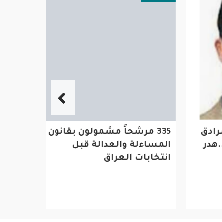
دق
335 مرشحاً مشمولون بقانون المساءلة وا
لماذا لم
در
انتخابات العراق
الأمريكي
العسكري
السوري؟