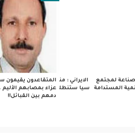
ناعة لمجتمع
ق باسم الجيش الايراني : مناورة بحرية مشتركة
المتقاعدون يقيمون سرا
ية المستدامة
يران والصين وروسيا ستنطلق يوم الجمعة
عزاء بمصابهم الأليم ..ه
دمهم بين القبائل!!