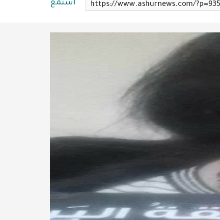
استمع
https://www.ashurnews.com/?p=93