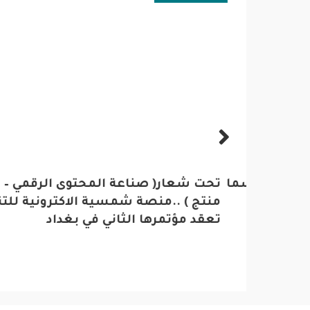
يضيف قسما خاصا بطلاب الفن
تحت شعار( صناعة المحتوى الرقمي – ص
الناط
منتج ) ..منصة شمسية الاكترونية للتنم
بين ا
تعقد مؤتمرها الثاني في بغداد
القادم